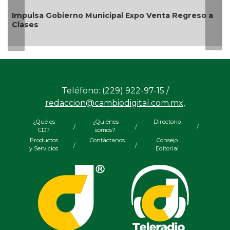
Aplicará CMAS el Programa de Tandeo durante
agosto
Teléfono: (229) 922-97-15 /
redaccion@cambiodigital.com.mx,
¿Qué es
¿Quiénes
Directorio
/
/
/
CD?
somos?
Productos
Contáctanos
Consejo
/
/
y Servicios
Editorial