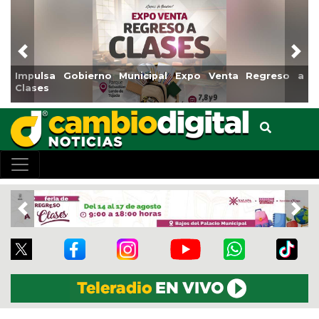
Previous
Nex
reso a
Reabrirá Coatzacoalcos la Alberca Semiolímpica Z
Centro
Previous
Nex