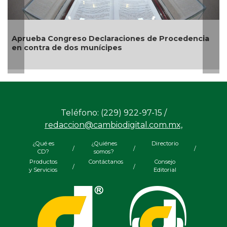
Entrega DIF Municipal de Veracruz cerca de 100
credenciales de discapacidad
encia
Teléfono: (229) 922-97-15 /
redaccion@cambiodigital.com.mx,
¿Qué es
¿Quiénes
Directorio
/
/
/
CD?
somos?
Productos
Contáctanos
Consejo
/
/
y Servicios
Editorial