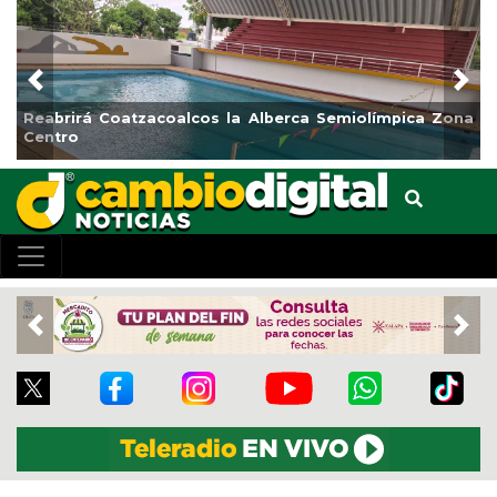
Previous
Nex
Reabrirá Coatzacoalcos la Alberca Semiolímpica Zona
Centro
Previous
Nex