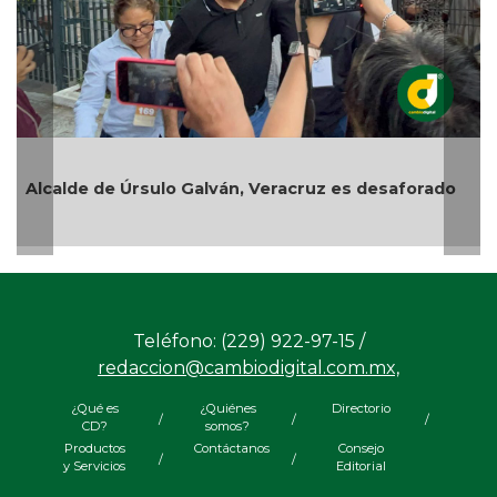
Alcalde de Úrsulo Galván, Veracruz es desaforado
Teléfono: (229) 922-97-15 /
redaccion@cambiodigital.com.mx,
¿Qué es
¿Quiénes
Directorio
/
/
/
CD?
somos?
Productos
Contáctanos
Consejo
/
/
y Servicios
Editorial