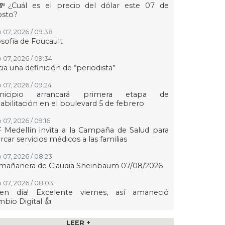
💸¿Cuál es el precio del dólar este 07 de
osto?
 07, 2026 / 09:38
osofía de Foucault
 07, 2026 / 09:34
ia una definición de “periodista”
 07, 2026 / 09:24
nicipio arrancará primera etapa de
abilitación en el boulevard 5 de febrero
 07, 2026 / 09:16
 Medellín invita a la Campaña de Salud para
rcar servicios médicos a las familias
 07, 2026 / 08:23
 mañanera de Claudia Sheinbaum 07/08/2026
 07, 2026 / 08:03
uen día! Excelente viernes, así amaneció
bio Digital 👍
07, 2026 / 07:11
LEER +