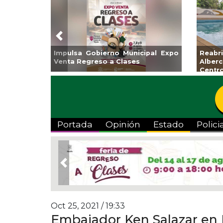
Previous
Guarniciones y banquetas para la
Empr
colonia El Mango en Pánuco
exp
Bicent
Portada
Opinión
Estado
Polici
Previous
Oct 25, 2021 / 19:33
Embajador Ken Salazar en