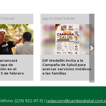
/ 7:11 AM
Ago 07, 2026 / 7:00 AM
Next
 o sentir placer
 extrañas ¿es
🎉🎂👏 Santoral 07/08/2026
léfono: (229) 922-97-15 /
redaccion@cambiodigital.com.