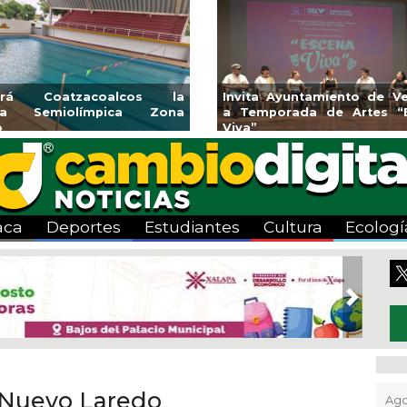
endedores de Xalapa
Coatzacoalcos impul
onen en Mercadito
halterofilia con la Copa 
enario
2026
aca
Deportes
Estudiantes
Cultura
Ecologí
Next
 Nuevo Laredo
Ago