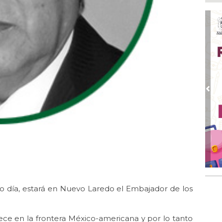
Fet
no
Ago
🎉
Ago
Car
Ago
Dí
Pre
na
Ago
El 
io día, estará en Nuevo Laredo el Embajador de los
ece en la frontera México-americana y por lo tanto