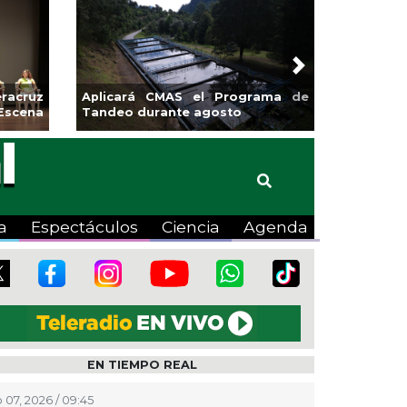
Next
sa la
Continúa Coatza Vive el Verano
Coyote
2026 con cine, actividades
lúdicas y expo
a
Espectáculos
Ciencia
Agenda
EN TIEMPO REAL
 07, 2026 / 09:45