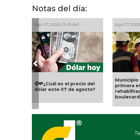
Notas del día:
Ago 07, 2026 / 8:03 AM
Ago 07, 2026 
Previous
Fetichismo
por cosas
¡Buen día! Excelente
normal?
viernes, así amaneció
Cambio Digital 👍
Te