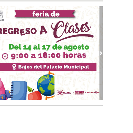
ichismo o sentir placer por cosas extrañas ¿es
rmal?
 07, 2026 / 07:00
👏 Santoral 07/08/2026
 07, 2026 / 05:30
lota de México: la última emperatriz del país
 07, 2026 / 04:30
a Mundial de los Faros: guardianes de la
vious
Next
vegación marítima
 06, 2026 / 23:46
Águila gana último juego en Puebla