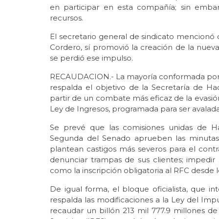
en participar en esta compañía; sin embar
recursos.
El secretario general de sindicato mencionó
Cordero, sí promovió la creación de la nuev
se perdió ese impulso.
RECAUDACION.- La mayoría conformada por M
respalda el objetivo de la Secretaría de 
partir de un combate más eficaz de la evasión y
Ley de Ingresos, programada para ser avalada
Se prevé que las comisiones unidas de Hac
Segunda del Senado aprueben las minutas 
plantean castigos más severos para el cont
denunciar trampas de sus clientes; impedir 
como la inscripción obligatoria al RFC desde 
De igual forma, el bloque oficialista, que i
respalda las modificaciones a la Ley del Impu
recaudar un billón 213 mil 777.9 millones d