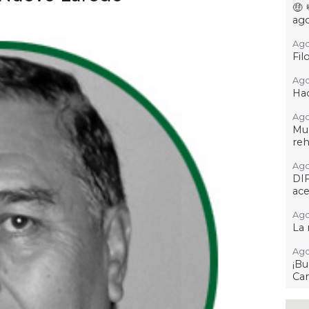
🤑
ag
Ago
Fil
Ago
Hac
Ago
Mu
reh
Ago
DIF
ace
Ago
La
Ago
¡B
Cam
Ago 