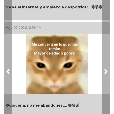
Se va el internet y empiezo a despotricar...🤪🤣😁
Ago 07, 2026 / 2:56 PM
Previous
Nex
Quincena, no me abandones.... 😝😜🤣