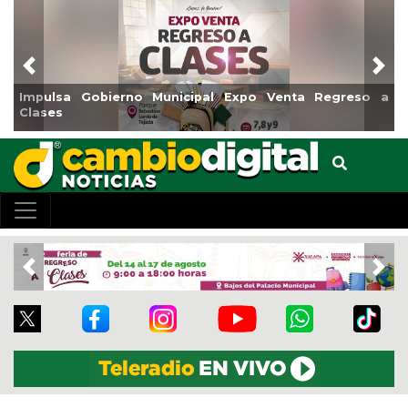
Previous
Nex
Impulsa Gobierno Municipal Expo Venta Regreso a
Rea
Clases
Cen
Previous
Nex