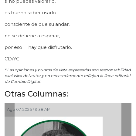
si no puedes valorarlo,
es bueno saber usarlo
consciente de que su andar,
no se detiene a esperar,
por eso hay que disfrutarlo.
CD/YC
* Las opiniones y puntos de vista expresadas son responsabilidad
exclusiva del autor y no necesariamente reflejan la línea editorial
de Cambio Digital.
Otras Columnas:
Ago 07, 2026 / 9:38 AM
A