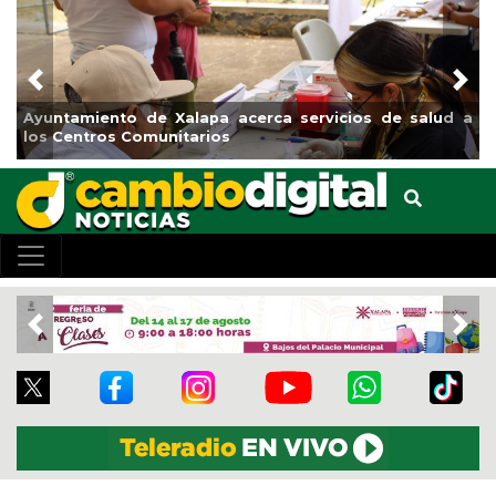
Previous
Nex
yuntamiento de Xalapa acerca servicios de salud a
Munic
os Centros Comunitarios
el bo
Previous
Nex