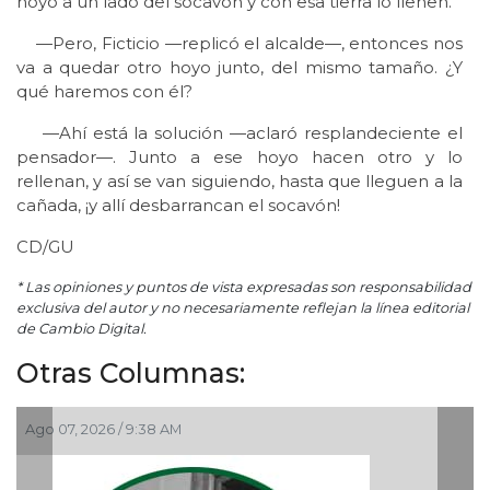
hoyo a un lado del socavón y con esa tierra lo llenen.
—Pero, Ficticio —replicó el alcalde—, entonces nos
va a quedar otro hoyo junto, del mismo tamaño. ¿Y
qué haremos con él?
—Ahí está la solución —aclaró resplandeciente el
pensador—. Junto a ese hoyo hacen otro y lo
rellenan, y así se van siguiendo, hasta que lleguen a la
cañada, ¡y allí desbarrancan el socavón!
CD/GU
* Las opiniones y puntos de vista expresadas son responsabilidad
exclusiva del autor y no necesariamente reflejan la línea editorial
de Cambio Digital.
Otras Columnas:
go 07, 2026 / 9:38 AM
Ago 0