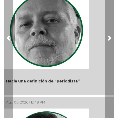
Ago 05
Previous
Nex
acia una definición de “periodista”
go 06, 2026 / 12:48 PM