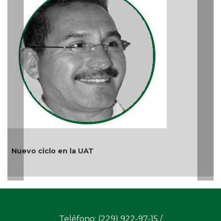
Más 
Ago 05
uevo ciclo en la UAT