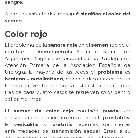
sangre
.
A continuación te decimos
qué significa el color del
semen:
Color
rojo
El problema de la
sangre roja
en el
semen
recibe el
nombre de
hemospermia
. Según el
Manual de
Algoritmos Diagnóstico terapéuticos de Urología en
Atención Primaria de la Asociación Española de
Urología
, la mayoría de las veces el
problema
es
benigno
y
autolimitado
, es decir, desaparece en un
tiempo breve. De hecho, la estadística marca que
tres de cada cuatro casos se resuelven solos dentro
del primer mes.
El
semen de color rojo t
ambién
puede
ser
consecuencia de padecimientos como la
prostatitis
,
la
vesiculitis
y
uretritis
, además de ciertas
enfermedades de
transmisión sexual
. Estas, a su
vez, pueden ser consecuencia de infecciones y