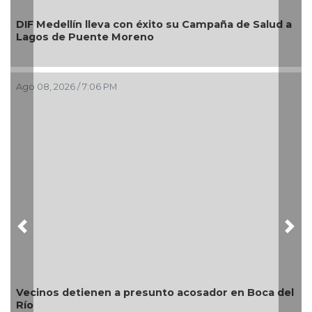
Alcaldesa Maryjose Gamboa To
to su Campaña de Salud a
nuevos módulos comerciales p
imagen de las playas e impuls
Boca del Río
Ago 08, 2026 / 4:34 PM
Previous
Nex
nto acosador en Boca del
¿Con o sin espuma?