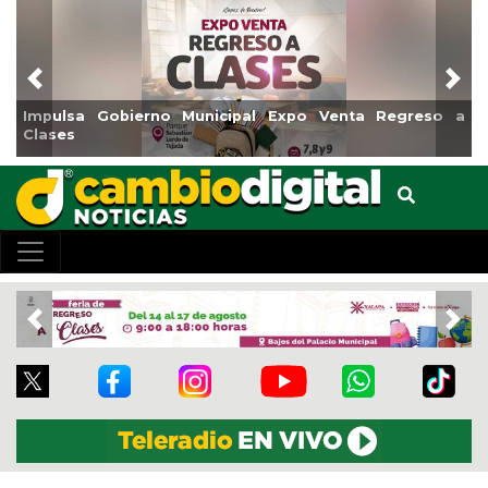
Previous
Nex
mpulsa Gobierno Municipal Expo Venta Regreso a
Reabr
lases
Cent
Previous
Nex