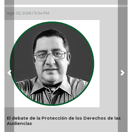
Ago 05, 2026 / 9:04 PM
¿Qu
Ago 
Previous
Nex
El debate de la Protección de los Derechos de las
Audiencias