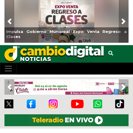
Previous
Nex
al Expo Venta Regreso a
Reabrirá Coatzacoalcos la Alb
Centro
Previous
Nex