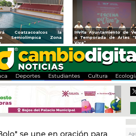
cos la
Invita Ayuntamiento de Veracruz
Aplica
a Zona
a Temporada de Artes “Escena
Tandeo
Viva”
aca
Deportes
Estudiantes
Cultura
Ecologí
Next
 Bolo" se une en oración para
Ago