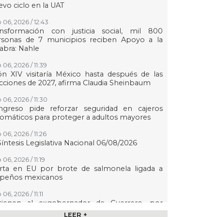
vo ciclo en la UAT
 06, 2026 / 12:43
ansformación con justicia social, mil 800
rsonas de 7 municipios reciben Apoyo a la
abra: Nahle
 06, 2026 / 11:39
n XIV visitaría México hasta después de las
cciones de 2027, afirma Claudia Sheinbaum
 06, 2026 / 11:30
ngreso pide reforzar seguridad en cajeros
omáticos para proteger a adultos mayores
06, 2026 / 11:26
Síntesis Legislativa Nacional 06/08/2026
06, 2026 / 11:19
erta en EU por brote de salmonela ligada a
lapeños mexicanos
06, 2026 / 11:11
tienen al exgobernador de Guerrero, por
ltar evidencia del caso Ayotzinapa
LEER +