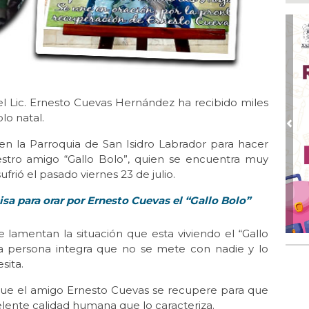
Ago
Cua
Ago
Na
inm
 el Lic. Ernesto Cuevas Hernández ha recibido miles
Ago
Tr
lo natal.
ven
Pre
a en la Parroquia de San Isidro Labrador para hacer
Ago
estro amigo “Gallo Bolo”, quien se encuentra muy
Gra
rió el pasado viernes 23 de julio.
Yor
sa para orar por Ernesto Cuevas el “Gallo Bolo”
Ago
SEP
fig
e lamentan la situación que esta viviendo el “Gallo
a persona integra que no se mete con nadie y lo
sita.
 que el amigo Ernesto Cuevas se recupere para que
elente calidad humana que lo caracteriza.