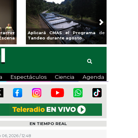
Next
rá CMAS el Programa de
Guarniciones y banquetas para l
 durante agosto
colonia El Mango en Pánuco
a
Espectáculos
Ciencia
Agenda
EN TIEMPO REAL
 06, 2026 / 12:48