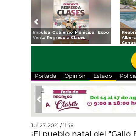
Previous
lsa Gobierno Municipal Expo
Reabrirá Coatzacoal
a Regreso a Clases
Alberca Semiolímpic
Centro
Portada
Opinión
Estado
Polici
Previous
Jul 27, 2021 / 11:46
¡El pueblo natal del "Gallo