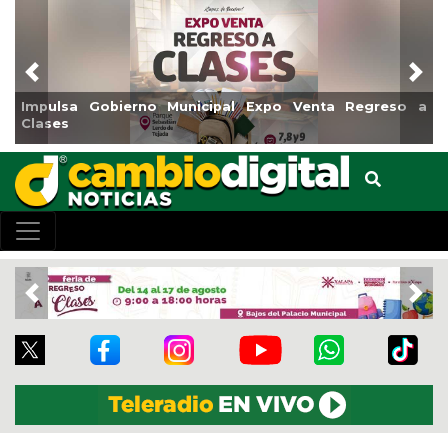
Previous
Nex
Municipal Expo Venta Regreso a
Reabrirá Coatzacoalcos
Centro
Previous
Nex