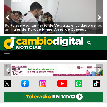
Previous
Nex
ruz el cuidado de los
La ciudad de Veracruz se suma a la
l de Quevedo
de Reforestación 2026
Previous
Nex