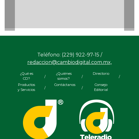
Teléfono: (229) 922-97-15 /
redaccion@cambiodigital.com.mx,
¿Qué es
¿Quiénes
Directorio
/
/
/
CD?
somos?
Productos
Contáctanos
Consejo
/
/
y Servicios
Editorial