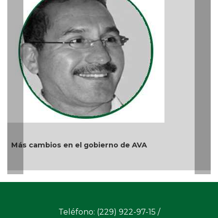
La devoción protege la doctrina y nos lleva a no
reprimir el amor a Dios
Ago 04, 2026 / 9:32 AM