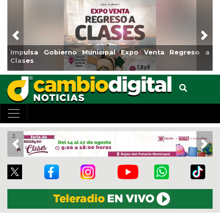
Previous
Nex
reso a
Reabrirá Coatzacoalcos la Alberca Semiolímpica Z
Centro
Previous
Nex