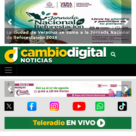
Previous
Nex
al
Impulsa Gobierno Municipal Expo Venta Regreso a
Clases
Previous
Nex