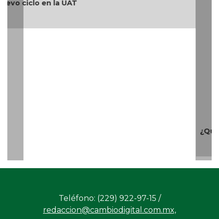
¿Quién es periodista?
Teléfono: (229) 922-97-15 /
redaccion@cambiodigital.com.mx,
¿Qué es
¿Quiénes
Directorio
/
/
/
CD?
somos?
Productos
Contáctanos
Consejo
/
/
y Servicios
Editorial