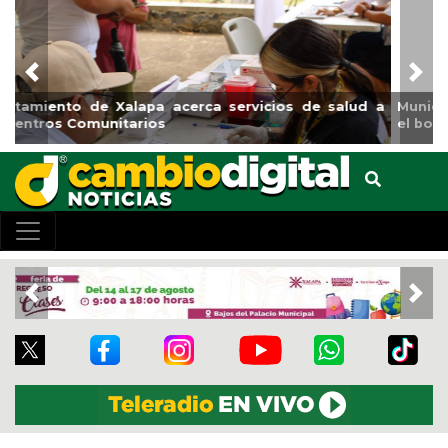
Previous
Nex
Municipio arrancará primera etapa de rehabilitación en
el boulevard 5 de febrero
Previous
Nex