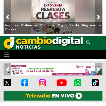
Previous
Nex
o Venta Regreso a
Reabrirá Coatzacoalcos la Alberca Sem
Centro
Previous
Nex