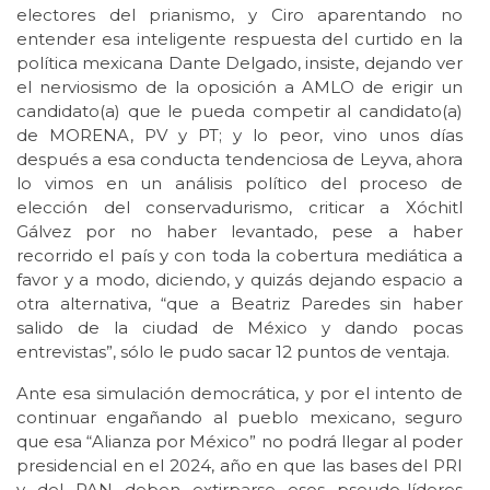
electores del prianismo, y Ciro aparentando no
entender esa inteligente respuesta del curtido en la
política mexicana Dante Delgado, insiste, dejando ver
el nerviosismo de la oposición a AMLO de erigir un
candidato(a) que le pueda competir al candidato(a)
de MORENA, PV y PT; y lo peor, vino unos días
después a esa conducta tendenciosa de Leyva, ahora
lo vimos en un análisis político del proceso de
elección del conservadurismo, criticar a Xóchitl
Gálvez por no haber levantado, pese a haber
recorrido el país y con toda la cobertura mediática a
favor y a modo, diciendo, y quizás dejando espacio a
otra alternativa, “que a Beatriz Paredes sin haber
salido de la ciudad de México y dando pocas
entrevistas”, sólo le pudo sacar 12 puntos de ventaja.
Ante esa simulación democrática, y por el intento de
continuar engañando al pueblo mexicano, seguro
que esa “Alianza por México” no podrá llegar al poder
presidencial en el 2024, año en que las bases del PRI
y del PAN deben extirparse esos pseudo-líderes