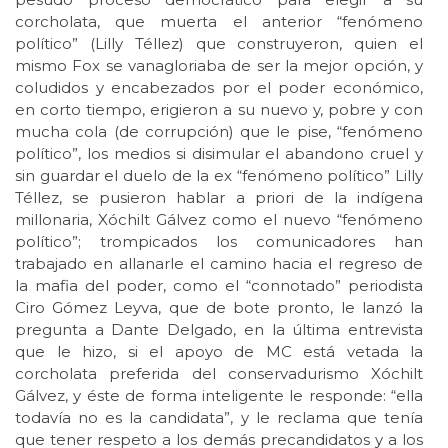
corcholata, que muerta el anterior “fenómeno
político” (Lilly Téllez) que construyeron, quien el
mismo Fox se vanagloriaba de ser la mejor opción, y
coludidos y encabezados por el poder económico,
en corto tiempo, erigieron a su nuevo y, pobre y con
mucha cola (de corrupción) que le pise, “fenómeno
político”, los medios si disimular el abandono cruel y
sin guardar el duelo de la ex “fenómeno político” Lilly
Téllez, se pusieron hablar a priori de la indígena
millonaria, Xóchilt Gálvez como el nuevo “fenómeno
político”; trompicados los comunicadores han
trabajado en allanarle el camino hacia el regreso de
la mafia del poder, como el “connotado” periodista
Ciro Gómez Leyva, que de bote pronto, le lanzó la
pregunta a Dante Delgado, en la última entrevista
que le hizo, si el apoyo de MC está vetada la
corcholata preferida del conservadurismo Xóchilt
Gálvez, y éste de forma inteligente le responde: “ella
todavía no es la candidata”, y le reclama que tenía
que tener respeto a los demás precandidatos y a los