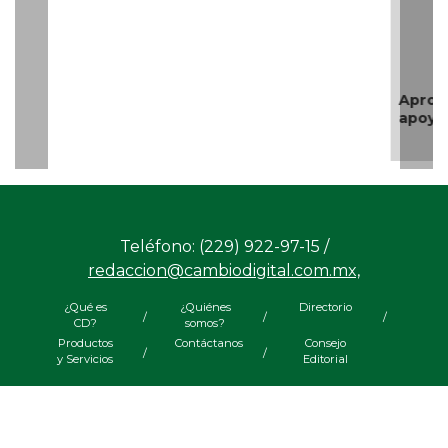
Teléfono: (229) 922-97-15 /
redaccion@cambiodigital.com.mx,
¿Qué es
¿Quiénes
Directorio
/
/
/
CD?
somos?
Productos
Contáctanos
Consejo
/
/
y Servicios
Editorial