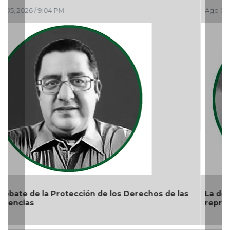
Ago 05, 2026 / 9:15 AM
La devoción protege la doctrina y nos lleva a no
reprimir el amor a Dios