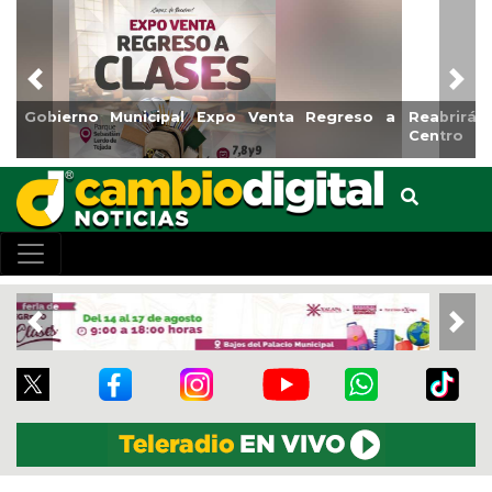
Previous
Nex
Reabrirá Coatzacoalcos la Alberca Semiolímpica Zona
Centro
Previous
Nex