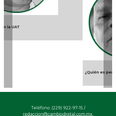
¿Quién es periodista?
Teléfono: (229) 922-97-15 /
redaccion@cambiodigital.com.mx,
¿Qué es
¿Quiénes
Directorio
/
/
/
CD?
somos?
Productos
Contáctanos
Consejo
/
/
y Servicios
Editorial