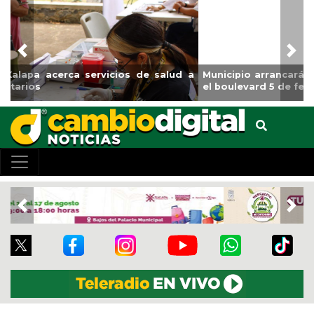
Previous
Nex
Municipio arrancará primera etapa de rehabilitación en
el boulevard 5 de febrero
Previous
Nex