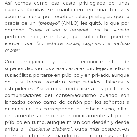
Así vemos como esa casta privilegiada de unas
cuantas familias se mantienen en una tenaz y
acérrima lucha por recobrar tales privilegios que la
osadía de un
“plebeyo”
(AMLO) les quitó, lo que por
derecho
“cuasi divino y terrenal”
les ha venido
perteneciendo, e incluso, que sólo ellos pueden
ejercer por
“su estatus social, cognitivo e incluso
moral”
.
Con arrogancia y auto reconocimiento de
superioridad vemos a esa casta ex privilegiada, ellos y
sus acólitos, portarse en público y en privado, aunque
de sus bocas vomiten simplicidades, falacias y
estupideces. Así vemos conducirse a los políticos y
comunicadores del conservadurismo cuando son
lanzados como carne de cañón por los señoritos a
quienes no les corresponde el trabajo sucio, ellos,
cínicamente acompañan hipócritamente al poder
público en turno, aunque miran con desdén y desde
arriba al
“insolente plebeyo”
, otros más despectivos
dicen al interior y cuando pueden en sus juntas