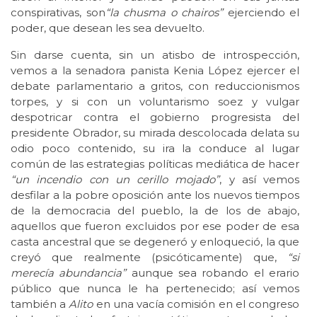
conspirativas, son
“la chusma o chairos”
ejerciendo el
poder, que desean les sea devuelto.
Sin darse cuenta, sin un atisbo de introspección,
vemos a la senadora panista Kenia López ejercer el
debate parlamentario a gritos, con reduccionismos
torpes, y si con un voluntarismo soez y vulgar
despotricar contra el gobierno progresista del
presidente Obrador, su mirada descolocada delata su
odio poco contenido, su ira la conduce al lugar
común de las estrategias políticas mediática de hacer
“un incendio con un cerillo mojado”
, y así vemos
desfilar a la pobre oposición ante los nuevos tiempos
de la democracia del pueblo, la de los de abajo,
aquellos que fueron excluidos por ese poder de esa
casta ancestral que se degeneró y enloqueció, la que
creyó que realmente (psicóticamente) que,
“si
merecía abundancia”
aunque sea robando el erario
público que nunca le ha pertenecido; así vemos
también a
Alito
en una vacía comisión en el congreso