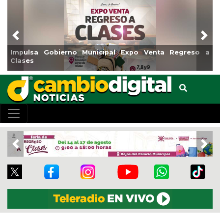
Previous
Nex
Municipal Expo Venta Regreso a
Reabrirá Coatzacoalcos
Centro
Previous
Nex