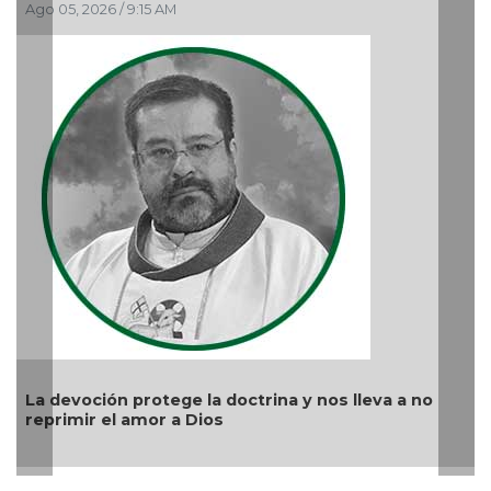
Aproveche estímulos fi
apoya
Ago 03, 2026 / 8:40 PM
e la doctrina y nos lleva a no
 Dios