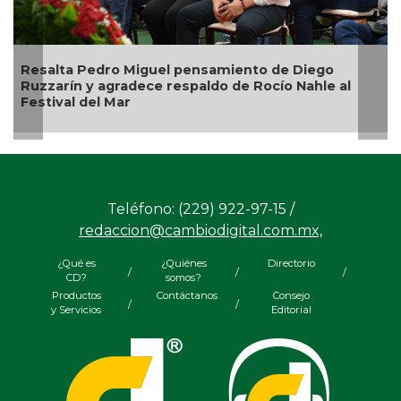
Resalta Pedro Miguel pensamiento de Diego
Ruzzarín y agradece respaldo de Rocío Nahle al
Festival del Mar
Teléfono: (229) 922-97-15 /
redaccion@cambiodigital.com.mx,
¿Qué es
¿Quiénes
Directorio
/
/
/
CD?
somos?
Productos
Contáctanos
Consejo
/
/
y Servicios
Editorial