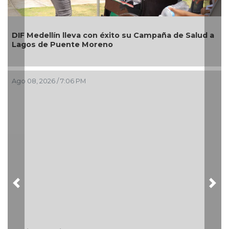
A
DIF Medellín lleva con éxito su Campaña de Salud a
n
Lagos de Puente Moreno
i
B
Ago 08, 2026 / 7:06 PM
A
Previous
Nex