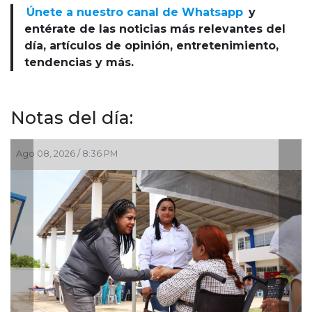
Únete a nuestro canal de Whatsapp
y
entérate de las noticias más relevantes del
día, artículos de opinión, entretenimiento,
tendencias y más.
Notas del día:
Ago 08, 2026 / 8:36 PM
A