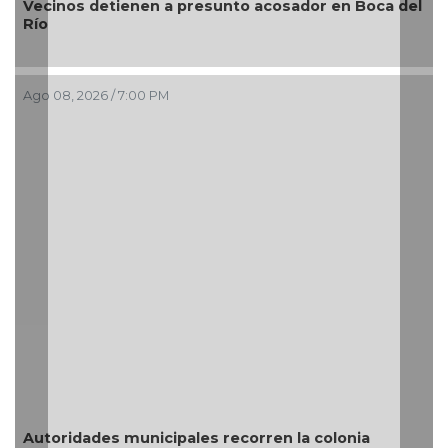
Vecinos detienen a presunto acosador en Boca del
Río
¿
Ago 08, 2026 / 7:00 PM
A
R
s
Autoridades municipales recorren la colonia