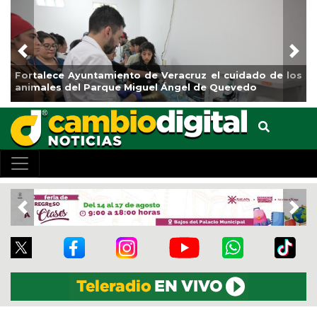
Previous
Nex
de los
La ciudad de Veracruz se suma a la Jornada Nacion
de Reforestación 2026
Previous
Nex