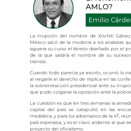
AMLO?
Emilio Cárd
La irrupción del nombre de Xóchitl Gálve
México sacó de la modorra a los analistas 
siguiera su curso el libreto diseñado por el
de la que saldría el nombre de su suceso
trámite.
Cuando todo parecía ya escrito, ocurrió lo 
al negarle el derecho de réplica en las con
la sobrerreacción presidencial ante su irrupc
que pudo colgarse la oposición ante la pobrez
La cuestión es que en tres semanas la senado
capital del país se catapultó en las encu
mediática, y para los adversarios de la 4T, reún
país esperaba, y es el clavo ardiente al que se
proyecto del oficialismo.