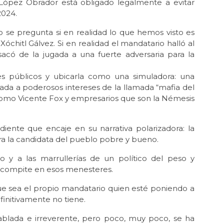
López Obrador está obligado legalmente a evitar
2024.
May 
La 
o se pregunta si en realidad lo que hemos visto es
 Xóchitl Gálvez. Si en realidad el mandatario halló al
Abr 
Ód
 sacó de la jugada a una fuerte adversaria para la
Abr 
ores públicos y ubicarla como una simuladora: una
Mil
lada a poderosos intereses de la llamada “mafia del
Abr 
como Vicente Fox y empresarios que son la Némesis
La 
Mé
iente que encaje en su narrativa polarizadora: la
Mar 
tra la candidata del pueblo pobre y bueno.
En
o y a las marrullerías de un político del peso y
Feb
¿Ci
e compite en esos menesteres.
Feb 
ue sea el propio mandatario quien esté poniendo a
La 
finitivamente no tiene.
Ene 
lada e irreverente, pero poco, muy poco, se ha
Lo