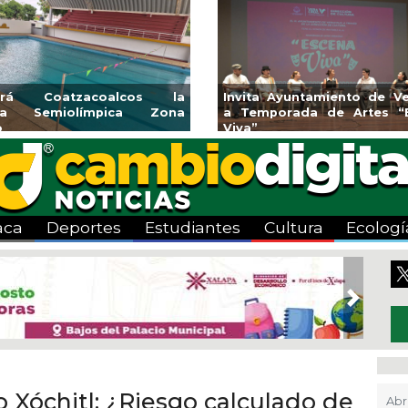
Coatzacoalcos la
Invita Ayuntamiento de Veracru
emiolímpica Zona
a Temporada de Artes “Escen
Viva”
aca
Deportes
Estudiantes
Cultura
Ecologí
Next
 Xóchitl: ¿Riesgo calculado de
Abr 