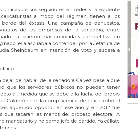
La 
as críticas de sus seguidores en redes y la evidente
Oct 
 caricaturistas a modo del régimen, tienen a los
La 
 al borde del éxtasis. Una campaña de denuestos,
Oct 
 contratos de las empresas de la senadora, entre
Ent
ador la hicieron más conocida y competitiva; en
aginado: ella aspiraba a contender por la Jefatura de
Sep
dia Sheinbaum en intención de voto y supera a
Te
Pre
Sep
La 
lítico.
Ago
a dejar de hablar de la senadora Gálvez pese a que
Lib
ció que los servidores públicos no pueden tener
ectoral, medida que se debe a la lucha del propio
Jul 
La 
do Calderón con la complacencia de Fox le robó el
nces aguerrido opositor en ese año y en 2012 fue
Jun
es que sacaran las manos del proceso electoral. A
Las
mandatario y no como jefe de partido. Ya cállate
ele
tonces.
Jun 
Luc