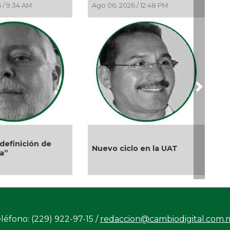
/ 9:34 AM
Ago 06, 2026 / 12:48 PM
Ago 05,
May
Neg
Abr 
Méx
Abr 
El
Mé
Next
Abr
La
per
El deb
Mar 
efinición de
¿Se
Nuevo ciclo en la UAT
de los
”
mar
Audie
Mar 
El 
Mar
La 
léfono: (229) 922-97-15 /
redaccion@cambiodigital.com.
Feb 