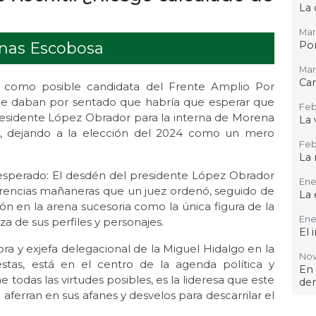
La 
Mar
enas Escobosa
Por
Mar 
Ca
z como posible candidata del Frente Amplio Por
que daban por sentado que habría que esperar que
Feb
 presidente López Obrador para la interna de Morena
La 
r, dejando a la elección del 2024 como un mero
Feb 
La 
inesperado: El desdén del presidente López Obrador
Ene 
ferencias mañaneras que un juez ordenó, seguido de
La 
ión en la arena sucesoria como la única figura de la
Ene
a de sus perfiles y personajes.
El 
ra y exjefa delegacional de la Miguel Hidalgo en la
Nov 
estas, está en el centro de la agenda política y
En
e todas las virtudes posibles, es la lideresa que este
de
 aferran en sus afanes y desvelos para descarrilar el
Oct 