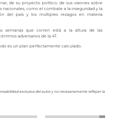
ar, de su proyecto político, de sus visiones sobre
Dic 
 nacionales, como el combate a la inseguridad y la
Sí 
ación del país y los múltiples rezagos en materia
Dic 
Se 
las semanas que corren está a la altura de las
Oct 
érrimos adversarios de la 4T.
El 
del
 todo es un plan perfectamente calculado.
Sep 
Ay
Ago 
El
Jul 
¿En
onsabilidad exclusiva del autor y no necesariamente reflejan la
May
La 
May 
La 