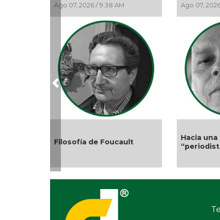
Ago 07, 2026 / 9:38 AM
Ago 07, 2026 
Previous
Hacia una d
Filosofía de Foucault
“periodista
Te