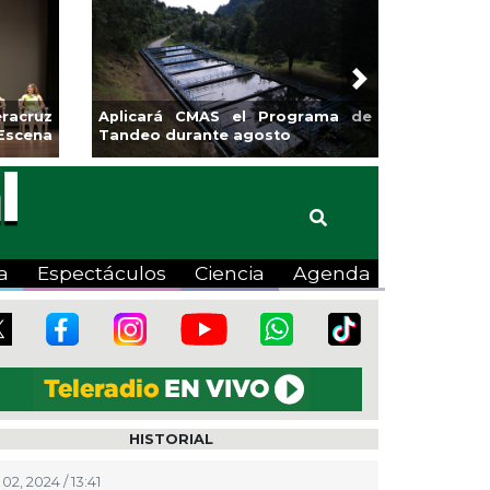
Next
z
Aplicará CMAS el Programa de
Guarniciones y ba
a
Tandeo durante agosto
colonia El Mango 
a
Espectáculos
Ciencia
Agenda
HISTORIAL
02, 2024 / 13:41