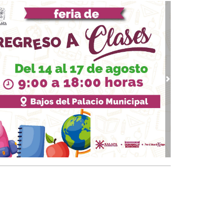
banalidad del mal vive entre nosotros
10, 2023 / 12:26
guerra sin fin en Oriente Medio
09, 2023 / 11:09
re la desconfianza y el conformismo
 12, 2023 / 23:09
ndremos Presidenta
vious
Next
 07, 2023 / 13:22
solución contra el dedazo
 02, 2023 / 18:27
ros de texto para conservadores
13, 2023 / 23:15
banalización de la política
 26, 2023 / 20:54
 "ante precampañas" y el reto a la autoridad
ctoral
09, 2023 / 14:31
ha sucesoria y hartazgo social