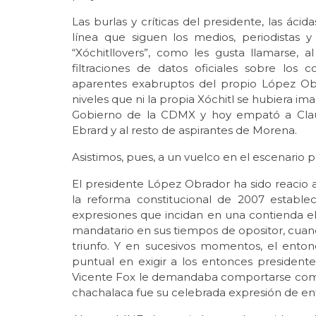
Las burlas y críticas del presidente, las ácid
línea que siguen los medios, periodistas y
“Xóchitllovers”, como les gusta llamarse,
filtraciones de datos oficiales sobre los
aparentes exabruptos del propio López Obr
niveles que ni la propia Xóchitl se hubiera im
Gobierno de la CDMX y hoy empató a Clau
Ebrard y al resto de aspirantes de Morena.
Asistimos, pues, a un vuelco en el escenario po
El presidente López Obrador ha sido reacio 
la reforma constitucional de 2007 estable
expresiones que incidan en una contienda el
mandatario en sus tiempos de opositor, cuan
triunfo. Y en sucesivos momentos, el ento
puntual en exigir a los entonces president
Vicente Fox le demandaba comportarse como 
chachalaca fue su celebrada expresión de en