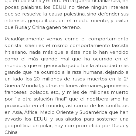
ojo en palestina y el otro en la guerra ucrania-rusa, en
pocas palabras, los EEUU no tiene ningún interese
que se resuelva la causa palestina, sino defender sus
intereses geopolíticos en el medio oriente, y evitar
que Rusia y China ganen terreno.
Paradójicamente vemos como el comportamiento
sionista Israelí es el mismo comportamiento fascista
hitleriano, nada más que a éste nos lo han vendido
como el más grande mal que ha ocurrido en el
mundo, y que el genocidio judío fue la atrocidad más
grande que ha ocurrido a la raza humana, dejando a
un lado los 20 millones de rusos muertos en la 2ª
Guerra Mundial, y otros millones alemanes, japoneses,
franceses, polacos, etc., y miles de millones muerto
por “la otra solución final” que el neoliberalismo ha
provocado en el mundo, así como de los conflictos
en Asía, África, Medio Oriente y Sudamérica que han
avivado los EEUU y sus aliados para sostener una
geopolítica unipolar, hoy comprometida por Rusia y
China.