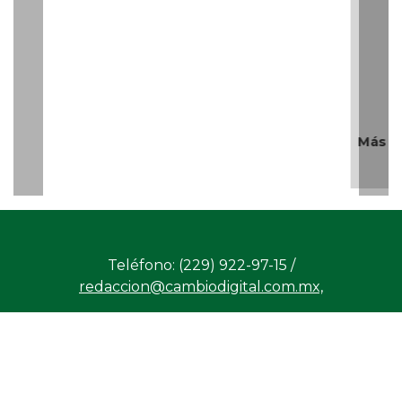
Teléfono: (229) 922-97-15 /
redaccion@cambiodigital.com.mx,
¿Qué es
¿Quiénes
Directorio
/
/
/
CD?
somos?
Productos
Contáctanos
Consejo
/
/
y Servicios
Editorial