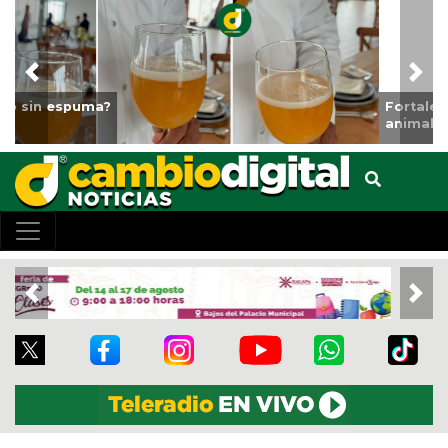
Previous
Nex
Fortalece Ayuntamiento de Veracruz el cuidado de los
animales del Parque Miguel Ángel de Quevedo
Previous
Nex