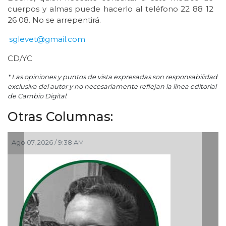
cuerpos y almas puede hacerlo al teléfono 22 88 12
26 08. No se arrepentirá.
sglevet@gmail.com
CD/YC
* Las opiniones y puntos de vista expresadas son responsabilidad
exclusiva del autor y no necesariamente reflejan la línea editorial
de Cambio Digital.
Otras Columnas:
, 2026 / 9:38 AM
Ago 05, 202