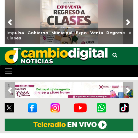
Previous
Nex
sa Gobierno Municipal Expo Venta Regreso a
Reabrirá 
s
Centro
Previous
Nex