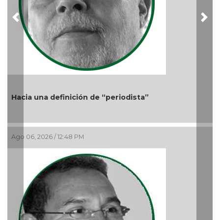
Previous
Nex
 una definición de “periodista”
, 2026 / 12:48 PM
Más camb