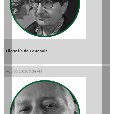
ofía de Foucault
El debate
, 2026 / 9:34 AM
Audienci
Ago 05, 202