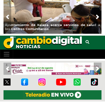
Previous
Nex
d a
Municipio arrancará primera etapa de rehabilitación en
el boulevard 5 de febrero
Previous
Nex