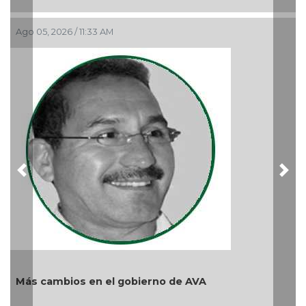
La
Ago 05, 2026 / 11:33 AM
re
Ag
Previous
Nex
Más cambios en el gobierno de AVA