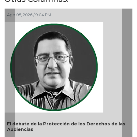
Ago 05, 2026 / 9:04 PM
Ag
El debate de la Protección de los Derechos de las
Audiencias