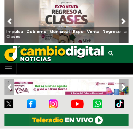
Previous
Nex
Impulsa Gobierno Municipal Expo Venta Regreso a
Re
Clases
Ce
Previous
Nex