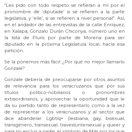
“Les pido con todo respeto se refieran a mí por el
pronombre de ‘diputade’ si se refieren a la parte
legislativa; y ‘elle’, si se refieren a nivel personal”. Así,
en el andador de las entrevistas de la calle Enríquez,
en Xalapa, Gonzalo Durán Chiconya, número uno en
la lista de Pluris por parte de Morena para ser
diputado en la próxima Legislatura local, hacía esa
petición.
Se la ponemos más fácil: ¿Por qué no mejor llamarlo
Gonzale?
Gonzale debería de preocuparse por otros asuntos
de relevancia para los veracruzanos que por sus
títulos político-nobiliarios o pronombres
extraordinarios, y aprovechar la oportunidad que le
da su partido tanto de representarlo como a la vez
de representar a los veracruzanos y al sector que
dice abanderar: Lgbtiq+ (lesbiana, gay, bisexual,
transgénero, transexual, travesti,intersexual y queer y
para no excluir a nadie, el símbolo de Más por los que