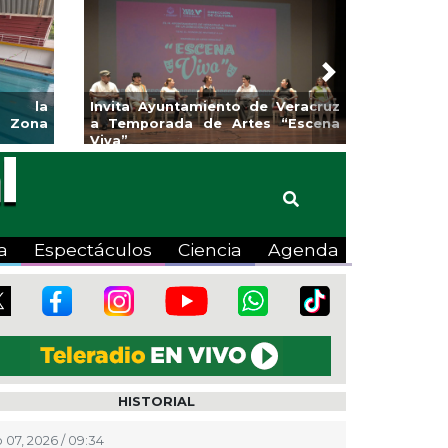
Next
os la
Invita Ayuntamiento de Veracruz
 Zona
a Temporada de Artes “Escena
Viva”
a
Espectáculos
Ciencia
Agenda
HISTORIAL
 07, 2026 / 09:34