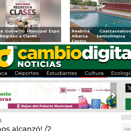
sa Gobierno Municipal Expo
Reabrirá Coatzacoalc
 Regreso a Clases
Alberca Semiolímpica
Centro
aca
Deportes
Estudiantes
Cultura
Ecologí
Next
3
nos alcanzó! /2
Ago