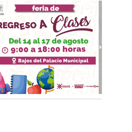
07, 2026 / 09:33
upo MAS contra Veracruz
 03, 2026 / 09:38
quinto partido
02, 2026 / 09:16
gar a los 74
vious
Next
01, 2026 / 09:33
 piernas nacionales se han cubierto de gloria
 30, 2026 / 09:28
quinto juego
25, 2026 / 10:31
 de cal: México va bien en el Mundial
 24, 2026 / 09:53
Papa y el arzobispo
 22, 2026 / 09:24
 del Padre
18, 2026 / 09:23