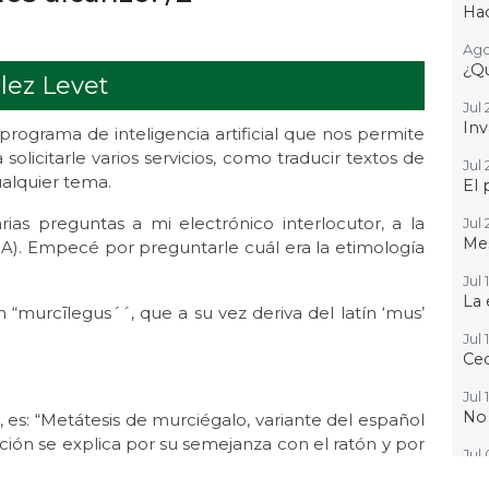
Hac
Ago
¿Qu
lez Levet
Jul 
Inv
rograma de inteligencia artificial que nos permite
olicitarle varios servicios, como traducir textos de
Jul 
ualquier tema.
El 
s preguntas a mi electrónico interlocutor, a la
Jul 
Mes
e IA). Empecé por preguntarle cuál era la etimología
Jul 
La 
“murcīlegus´´, que a su vez deriva del latín ‘mus’
Jul 
Ced
Jul 
No
 es: “Metátesis de murciégalo, variante del español
ción se explica por su semejanza con el ratón y por
Jul
Que