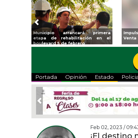
Previous
Municipio arrancará primera
Impul
etapa de rehabilitación en el
Venta
boulevard 5 de febrero
Portada
Opinión
Estado
Polici
Previous
Feb 02, 2023 / 09:4
¡El destino 