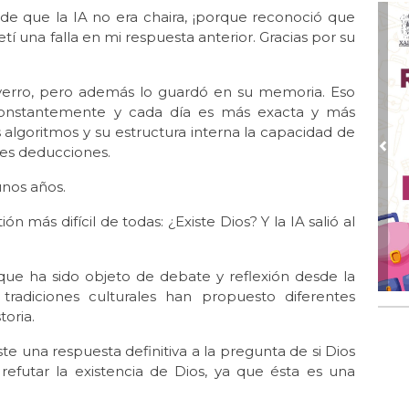
ue la IA no era chaira, ¡porque reconoció que
Jul 
tí una falla en mi respuesta anterior. Gracias por su
Gr
Jul
El 
erro, pero además lo guardó en su memoria. Eso
constantemente y cada día es más exacta y más
Jul 
 algoritmos y su estructura interna la capacidad de
Lle
res deducciones.
Pre
Jul 
Las
nos años.
Jun
 más difícil de todas: ¿Existe Dios? Y la IA salió al
El 
Jun 
e ha sido objeto de debate y reflexión desde la
Una
y tradiciones culturales han propuesto diferentes
Jun
toria.
El 
e una respuesta definitiva a la pregunta de si Dios
Jun
refutar la existencia de Dios, ya que ésta es una
Día
Jun 