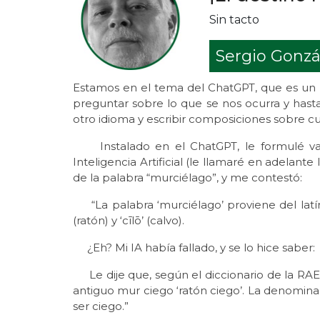
Sin tacto
Sergio Gonzá
Estamos en el tema del ChatGPT, que es un p
preguntar sobre lo que se nos ocurra y hasta s
otro idioma y escribir composiciones sobre c
Instalado en el ChatGPT, le formulé varia
Inteligencia Artificial (le llamaré en adelant
de la palabra “murciélago”, y me contestó:
“La palabra ‘murciélago’ proviene del latín 
(ratón) y ‘cīlō’ (calvo).
¿Eh? Mi IA había fallado, y se lo hice saber:
Le dije que, según el diccionario de la RAE,
antiguo mur ciego ‘ratón ciego’. La denomina
ser ciego.”