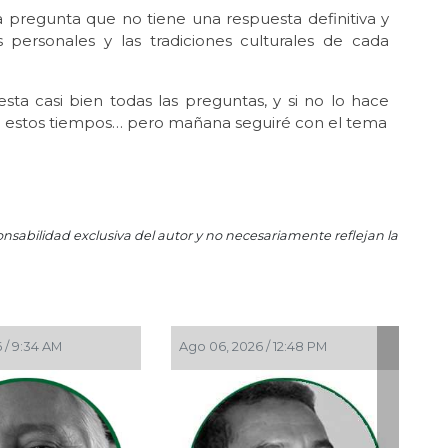
Un
pregunta que no tiene una respuesta definitiva y
personales y las tradiciones culturales de cada
Jun 
El
 casi bien todas las preguntas, y si no lo hace
Jun
en estos tiempos… pero mañana seguiré con el tema
Hue
May 
En 
May
Reg
onsabilidad exclusiva del autor y no necesariamente reflejan la
May
Ros
May 
La 
 / 9:34 AM
Ago 06, 2026 / 12:48 PM
May 
Ros
May
Per