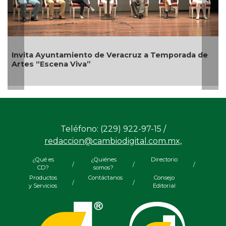
ento de Veracruz a Temporada de
iva”
Emprendedores de 
Bicentenario
Teléfono: (229) 922-97-15 /
redaccion@cambiodigital.com.mx,
¿Qué es
¿Quiénes
Directorio
/
/
/
CD?
somos?
Productos
Contáctanos
Consejo
/
/
y Servicios
Editorial