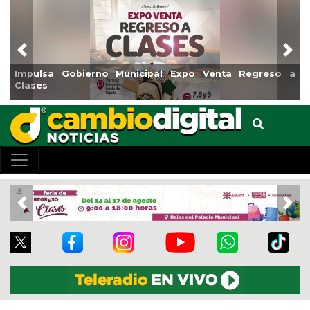
Previous
Nex
no Municipal Expo Venta Regreso a
Reabrirá Coatzacoal
Centro
Previous
Nex