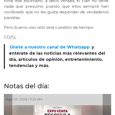
Ante ese escenario, a decir verdad, el clan no tiene
nada que presumir, puesto que ellos siempre han
vociferado que no les gusta depender de verdaderos
panistas.
Pero bueno, eso sólo será cuestión de tiempo
CD/GL
Únete a nuestro canal de Whatsapp
y
entérate de las noticias más relevantes del
día, artículos de opinión, entretenimiento,
tendencias y más.
Notas del día:
 AM
Ago 03, 2026 / 7:59 PM