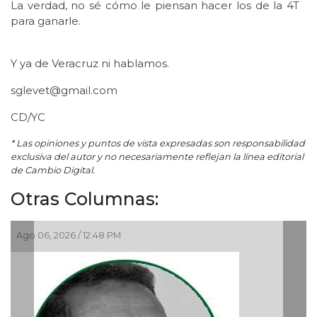
La verdad, no sé cómo le piensan hacer los de la 4T
para ganarle.
Y ya de Veracruz ni hablamos.
sglevet@gmail.com
CD/YC
* Las opiniones y puntos de vista expresadas son responsabilidad
exclusiva del autor y no necesariamente reflejan la línea editorial
de Cambio Digital.
Otras Columnas:
Ago 06, 2026 / 12:48 PM
Ag