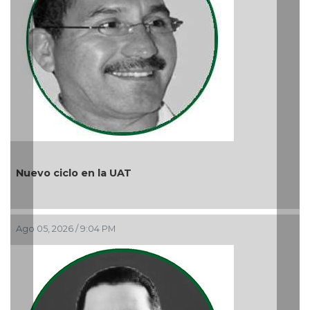
Nuevo ciclo en la UAT
Ago 05, 2026 / 9:04 PM
¿Q
Ag