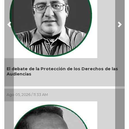
Previous
Nex
El debate de la Protección de los Derechos de las
Audiencias
Ago 05, 2026 / 11:33 AM
La
re