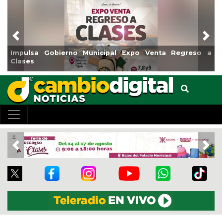
Previous
Nex
Impulsa Gobierno Municipal Expo Venta Regreso a
Re
Clases
Ce
Previous
Nex