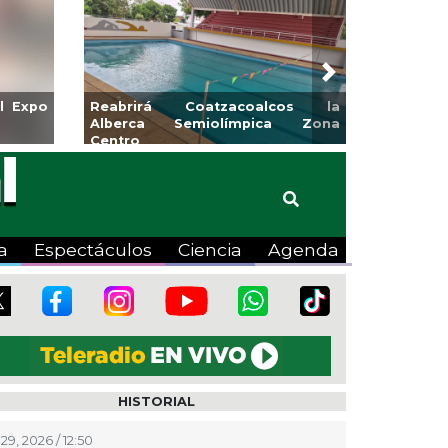
Next
para la
Emprendedores de Xalapa
o
exponen en Mercadito
Bicentenario
a
Espectáculos
Ciencia
Agenda
HISTORIAL
29, 2026 / 12:50