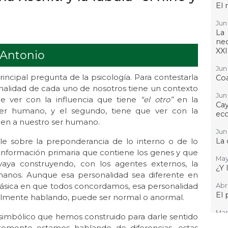
El 
Jun 
La
nec
XXI
 Antonio
Jun 
cipal pregunta de la psicología. Para contestarla
Coa
nalidad de cada uno de nosotros tiene un contexto
Jun 
e ver con la influencia que tiene
“el otro”
en la
Cay
 ser humano, y el segundo, tiene que ver con la
ec
gen a nuestro ser humano.
Jun 
ble sobre la preponderancia de lo interno o de lo
La 
 información primaria que contiene los genes y que
May
vaya construyendo, con los agentes externos, la
¿Y 
manos. Aunque esa personalidad sea diferente en
 básica en que todos concordamos, esa personalidad
Abr 
El 
uialmente hablando, puede ser normal o anormal.
Mar 
simbólico que hemos construido para darle sentido
¿Po
mente estamos hablando de diferencias, estas