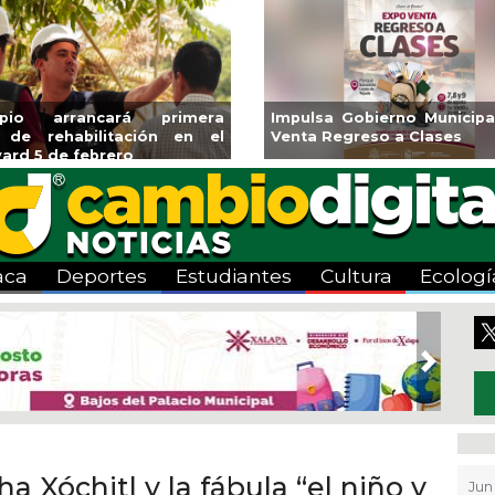
ará CMAS el Programa de
Guarniciones y banquetas 
o durante agosto
colonia El Mango en Pánuc
aca
Deportes
Estudiantes
Cultura
Ecologí
Next
ha Xóchitl y la fábula “el niño y
Jun 