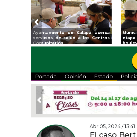
Previous
Invita Ayuntamiento de Veracruz
Aplic
a Temporada de Artes “Escena
Tande
Viva”
Portada
Opinión
Estado
Polici
Previous
Abr 05, 2024 / 13:41
El caso Bert