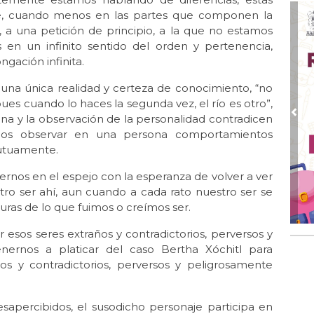
no?
e, cuando menos en las partes que componen la
Mar 
, a una petición de principio, a la que no estamos
Tr
n un infinito sentido del orden y pertenencia,
ima
gación infinita.
Mar 
a una única realidad y certeza de conocimiento, “no
La
es cuando lo haces la segunda vez, el río es otro”,
Mar
iana y la observación de la personalidad contradicen
Pre
La 
emos observar en una persona comportamientos
Tr
mutuamente.
Feb
nos en el espejo con la esperanza de volver a ver
La
tro ser ahí, aun cuando a cada rato nuestro ser se
Feb 
uras de lo que fuimos o creímos ser.
La
"tr
 esos seres extraños y contradictorios, perversos y
ernos a platicar del caso Bertha Xóchitl para
Dic 
os y contradictorios, perversos y peligrosamente
“C
Uc
bru
percibidos, el susodicho personaje participa en