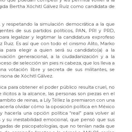
egida Bertha Xóchitl Gálvez Ruíz como candidata de
Feb
Zel
Nov
s, y respetando la simulación democrática a la que
La 
entes de sus partidos políticos, PAN, PRI y PRD,
ra legalizar y legitimar la candidatura exprofeso
Nov
 Ruiz. Es así que con todo el cinismo Alito, Marko
La 
a para elegir a quien será su candidato(a) a la
Oct 
vación generacional, a la ciudadanización y a la
La 
oceso de selección sin pies ni cabeza, que los lleva a
a votación libre y secreta de sus militantes, se
Oct 
El 
rsona de Xóchitl Gálvez.
Sh
lica para obtener el poder público resulta cruel, no
Sep
e ilícitos a la alcance, las personas son piezas en el
La
mbito de reinas, a Lily Téllez la premiaron con una
de 
 hacerla olvidar cómo la oposición política en México
Sep 
 hacerla una opción política “real” para volver al
¡Ni
 y su inestabilidad emocional, que pensó que sus
argadas de psicopatologías, que no tenían nada que
Ago