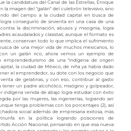
 la candidatura del Canal de las Estrellas, Enrique
 la imagen del “galán” del culebrón televisivo, sino
Jun 
La 
ndo del campo a la ciudad capital en busca de
MOR
logra conseguirlo de sirvienta en una casa de una
ontra la discriminación, abusos y misoginia, logra
May 
adres acaudalados y clasistas; aunque el formato es
Las
ente, conservan todo lo que implica el sufrimiento
May
 busca de una mejor vida de muchos mexicanos, lo
Por
con un galán rico, ahora vemos un ejemplo de
“no
to emprendedurismo de una “indígena de origen
apital, la ciudad de México, de niña ya había dado
May
La 
tener el emprendedor, su dote con los negocio que
venta de gelatinas, y con eso, contribuir al gasto
May
va tener un padre alcohólico, misógino y golpeador,
La 
r indígena venida de abajo logra estudiar con éxito
Feb
ida por las mujeres, las ingenierías, logrando ser
Re
unque tenga problemas con los porcentajes (2), así
mag
uchadora social además de empresaria exitosa, más
riunfa en la política logrando posiciones de
Feb 
Re
artido Acción Nacional, pensando en que esa nueva
mag
lo que puedan competir y les permita volver a la