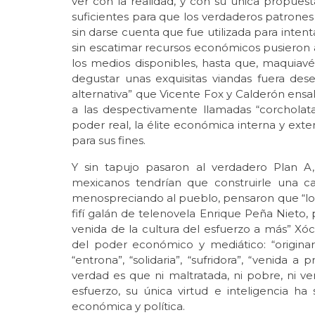
ver con la realidad, y con su única propue
suficientes para que los verdaderos patrones 
sin darse cuenta que fue utilizada para intent
sin escatimar recursos económicos pusieron
los medios disponibles, hasta que, maquiav
degustar unas exquisitas viandas fuera de
alternativa” que Vicente Fox y Calderón ens
a las despectivamente llamadas “corcholata
poder real, la élite económica interna y exte
para sus fines.
Y sin tapujo pasaron al verdadero Plan A
mexicanos tendrían que construirle una c
menospreciando al pueblo, pensaron que “lo 
fifí galán de telenovela Enrique Peña Nieto,
venida de la cultura del esfuerzo a más” Xóc
del poder económico y mediático: “originarí
“entrona”, “solidaria”, “sufridora”, “venida a
verdad es que ni maltratada, ni pobre, ni ve
esfuerzo, su única virtud e inteligencia h
económica y política.