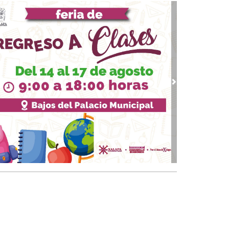
: “La otra solución final”
18, 2026 / 13:29
ump: del espejismo del Nobel de la Paz al
ginario del guerrero apocalíptico
10, 2026 / 12:23
 Reforma Electoral de Sheinbaum
 09, 2026 / 14:02
vious
Next
vuelta de los padres de la Hordas primitivas,
ump, Putin…
 24, 2026 / 10:00
 moderna Caja de Pandora
18, 2026 / 19:59
 presidenta Dra. Claudia Sheinbaum su
ascendencia"
20, 2025 / 11:33
uando la guerra deja de ser un accidente:
rania, Venezuela y el regreso del mundo
tal”