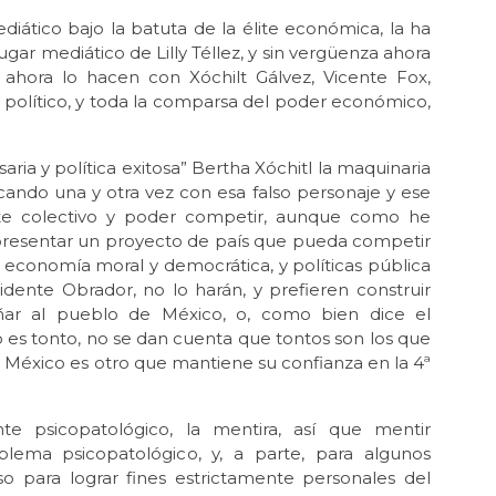
Ver
iático bajo la batuta de la élite económica, la ha
r mediático de Lilly Téllez, y sin vergüenza ahora
Jun 
ahora lo hacen con Xóchilt Gálvez, Vicente Fox,
¿Qu
20
 político, y toda la comparsa del poder económico,
Jun 
Ca
aria y política exitosa” Bertha Xóchitl la maquinaria
ando una y otra vez con esa falso personaje y ese
May 
¡D
te colectivo y poder competir, aunque como he
par
e presentar un proyecto de país que pueda competir
a economía moral y democrática, y políticas pública
May
idente Obrador, no lo harán, y prefieren construir
La 
Col
ar al pueblo de México, o, como bien dice el
es tonto, no se dan cuenta que tontos son los que
May
 México es otro que mantiene su confianza en la 4ª
Abi
Abr 
nte psicopatológico, la mentira, así que mentir
¡Lá
lema psicopatológico, y, a parte, para algunos
Abr 
so para lograr fines estrictamente personales del
MA