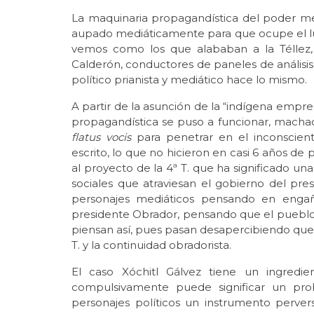
La maquinaria propagandística del poder med
aupado mediáticamente para que ocupe el luga
vemos como los que alababan a la Téllez, 
Calderón, conductores de paneles de análisis
político prianista y mediático hace lo mismo.
A partir de la asunción de la “indígena empres
propagandística se puso a funcionar, machac
flatus vocis
para penetrar en el inconscien
escrito, lo que no hicieron en casi 6 años d
al proyecto de la 4ª T. que ha significado un
sociales que atraviesan el gobierno del pres
personajes mediáticos pensando en engañ
presidente Obrador, pensando que el pueblo 
piensan así, pues pasan desapercibiendo que
T. y la continuidad obradorista.
El caso Xóchitl Gálvez tiene un ingredie
compulsivamente puede significar un prob
personajes políticos un instrumento perver