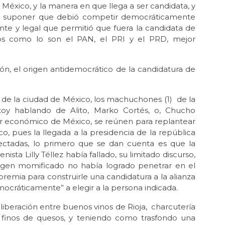
Dic 
 México, y la manera en que llega a ser candidata, y
“L
s suponer que debió competir democráticamente
gue
nte y legal que permitió que fuera la candidata de
Nov
icos como lo son el PAN, el PRI y el PRD, mejor
Ge
Oct
ión, el origen antidemocrático de la candidatura de
Mil
Oct 
La 
 de la ciudad de México, los machuchones (1) de la
stoy hablando de Alito, Marko Cortés, o, Chucho
Sep
er económico de México, se reúnen para replantear
“Ec
co, pues la llegada a la presidencia de la república
Ec
ectadas, lo primero que se dan cuenta es que la
Ago
sta Lilly Téllez había fallado, su limitado discurso,
La 
imagen momificado no había logrado penetrar en el
ilu
remia para construirle una candidatura a la alianza
mocráticamente” a elegir a la persona indicada.
Jul 
¡Ag
liberación entre buenos vinos de Rioja, charcutería
Jun 
 finos de quesos, y teniendo como trasfondo una
Tru