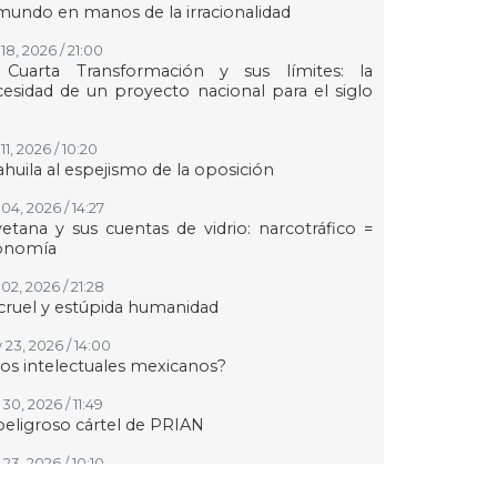
mundo en manos de la irracionalidad
18, 2026 / 21:00
 Cuarta Transformación y sus límites: la
esidad de un proyecto nacional para el siglo
11, 2026 / 10:20
huila al espejismo de la oposición
04, 2026 / 14:27
etana y sus cuentas de vidrio: narcotráfico =
onomía
02, 2026 / 21:28
cruel y estúpida humanidad
 23, 2026 / 14:00
los intelectuales mexicanos?
30, 2026 / 11:49
peligroso cártel de PRIAN
23, 2026 / 10:10
r qué los judíos sí y los palestinos o kurdos