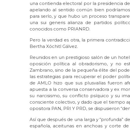
una contienda electoral por la presidencia de
apelando al sentido común bien podríamo
para serlo, y que hubo un proceso transpare
una sui generis alianza de partidos polít
conocidos como PRIANRD.
Pero la verdad es otra, la primera contradicc
Bertha Xóchitl Gálvez.
Reunidos en un prestigioso salón de un hotel
oposición política al obradorismo, y no e
Zambrano, sino de la pequeña élite del pod
las estrategias para recuperar el poder políti
de AMLO hizo que sus plusvalías fueron af
apuesta a la conversa conservadora y ex moreni
su narcisismo, su conflicto psíquico y su 
consciente colectivo, y dado que el tiempo ap
opositora PAN, PRI Y PRD, se dispusieron “de
Así que después de una larga y “profunda” de
española, aceitunas en anchoas y corte de