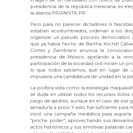
presidencia de la república mexicana, es el
la alianza PRIANISTA-PR.
Pero para no parecer dictadores ni fascista
estaban acostumbrados, ordenan a los dirig
organizar un pseudo proceso democrático pa
que ya había hecho de Bertha Xóchitl Gálvez
Córtes y Zambrano anuncia la convocatori
presidencia de México, apelando a la reno
participación de la sociedad civil inician un pr
lo que todos sabíamos, que en lugar de un
impusiera una candidatura de unidad en la pe
La política vista como la estrategia maquiavé
se duda en utilizar todos los recursos lícitos 
juego de ajedrez, aunque en el caso de ese ga
senaduría a priori. Y esto fue suficiente para
inició una campaña mediática para auparla y
“pinche poder”, aprovechando sus desvaríos
actos histriónicos y sus emotivas palabras c