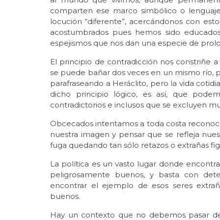
comparten ese marco simbólico o lenguaj
locución “diferente”, acercándonos con esto
acostumbrados pues hemos sido educados e
espejismos que nos dan una especie de prolon
El principio de contradicción nos constriñe 
se puede bañar dos veces en un mismo río, pu
parafraseando a Heráclito, pero la vida cotid
dicho principio lógico, es así, que pod
contradictorios e inclusos que se excluyen 
Obcecados intentamos a toda costa reconocer
nuestra imagen y pensar que se refleja nues
fuga quedando tan sólo retazos o extrañas fig
La política es un vasto lugar donde encontrar
peligrosamente buenos, y basta con deten
encontrar el ejemplo de esos seres extrañ
buenos.
Hay un contexto que no debemos pasar desa