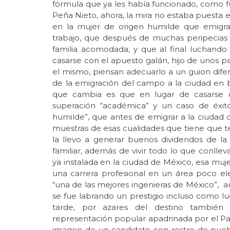
fórmula que ya les había funcionado, como fue
Peña Nieto, ahora, la mira no estaba puesta en
en la mujer de origen humilde que emigra
trabajo, que después de muchas peripecias 
familia acomodada, y que al final luchando c
casarse con el apuesto galán, hijo de unos p
el mismo, piensan adecuarlo a un guion difer
de la emigración del campo a la ciudad en
que cambia es que en lugar de casarse 
superación “académica” y un caso de éxi
humilde”, que antes de emigrar a la ciudad c
muestras de esas cualidades que tiene que 
la llevo a generar buenos dividendos de la 
familiar, además de vivir todo lo que conlle
ya instalada en la ciudad de México, esa muje
una carrera profesional en un área poco eleg
“una de las mejores ingenieras de México”, a
se fue labrando un prestigio incluso como l
tarde, por azares del destino también t
representación popular apadrinada por el P
imagen de un candidato con rostro de pueb