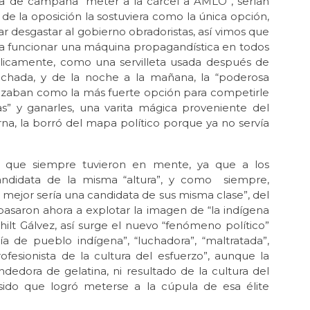
sta de campaña “meter a la cárcel a AMLO”, serían
El 
de la oposición la sostuviera como la única opción,
Ago
ar desgastar al gobierno obradoristas, así vimos que
La
 a funcionar una máquina propagandística en todos
cla
élicamente, como una servilleta usada después de
Jul 
sechada, y de la noche a la mañana, la “poderosa
La 
alzaban como la más fuerte opción para competirle
s” y ganarles, una varita mágica proveniente del
Jul 
rna, la borró del mapa político porque ya no servía
¡Ha
Jul 
El 
, que siempre tuvieron en mente, ya que a los
Tel
andidata de la misma “altura”, y como siempre,
mejor sería una candidata de sus misma clase”, del
Jun
 pasaron ahora a explotar la imagen de “la indígena
La
de
hilt Gálvez, así surge el nuevo “fenómeno político”
a de pueblo indígena”, “luchadora”, “maltratada”,
Jun 
 profesionista de la cultura del esfuerzo”, aunque la
La 
ndedora de gelatina, ni resultado de la cultura del
dem
a sido que logró meterse a la cúpula de esa élite
Jun 
Ca