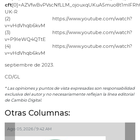
cft
[0]=AZVfwBvPVscNfLLM_ojouxqUKuA5muo8t1mlF
UK-R
(2) https://www.youtube.com/watch?
v=vHdVhqb6kvM
(3) https://www.youtube.com/watch?
v=P9IeWQ4QTtE
(4) https://www.youtube.com/watch?
v=vHdVhqb6kvM
septiembre de 2023.
CD/GL
* Las opiniones y puntos de vista expresadas son responsabilidad
exclusiva del autor y no necesariamente reflejan la línea editorial
de Cambio Digital.
Otras Columnas:
Ago 05, 2026 / 9:42 AM