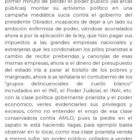
primer minuto de perder el poder público (las arcas
públicas) montar su activismo político en una
campaña mediática sucia contra el gobierno del
presidente Obrador, incapaces de dejar a un lado su
ambición enfermiza de poder, viéndose acorralados
ahora si por la aplicación de la ley, que hizo pagar sus
impuestos a las grandes empresas nacionales y
extranjeras que les condonaban los pillos prianistas a
cambio de recibir prebendas y canonjías de esas
mismas empresas, ahora si el dinero del presupuesto
del estado iría a parar al bolsillo de los pobres y
marginado, ahora si se señalaría el contubernio de los
“grupos delincuenciales de cuello blanco”
incrustados en el INE, el Poder Judicial, el INAI, etc.
con la clase política gobernante prianista y el poder
económico, verles evidenciarles sus privilegios y
excesos, cómo no entender el enojo de esa clase
conservadora contra AMLO, pues la piedra en el
zapato le está haciendo llagas, para ejemplo basta
observar en lo local, como esa clase prianista venida
a menos sufre, sin poder público, orillados a vender