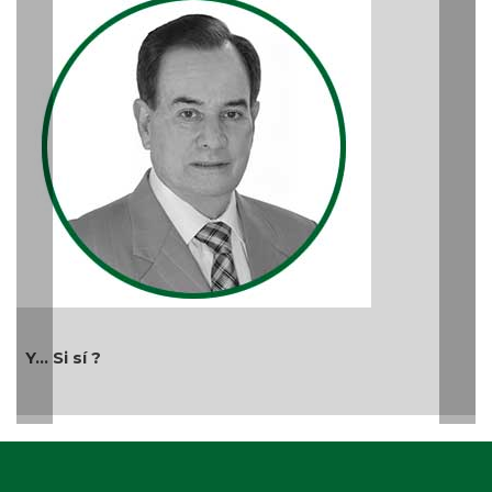
Y... Si sí ?