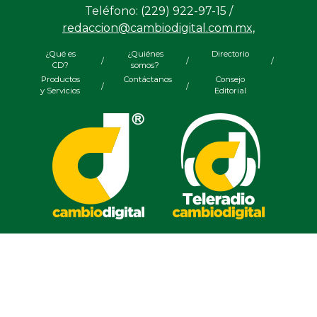
Teléfono: (229) 922-97-15 /
redaccion@cambiodigital.com.mx,
¿Qué es
¿Quiénes
Directorio
/
/
/
CD?
somos?
Productos
Contáctanos
Consejo
/
/
y Servicios
Editorial