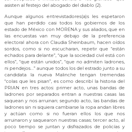
asisten al festejo del abogado del diablo (2).
Aunque algunos entrevistadores(a)s les espetaron
que han perdido casi todos los gobiernos de los
estado de México con MORENA y sus aliados, que en
las encuestas van muy debajo de la preferencia
electoral ahora con Claudia Sheinbaum, hacen oídos
sordos, como si no escucharan, repetir que “están
echados para delante”, “que la sociedad civil está con
ellos”, “que están unidos”, “que no admiten ladrones,
ni pendejos…” aunque todos los del estrado junto a su
candidata la nueva Malinche tengan tremendas
“colas que les pisan”, es como describí la historia del
PRIAN en tres actos: primer acto, unas bandas de
ladrones por separados entran a nuestras casas las
saquean y nos arruinan; segundo acto, las bandas de
ladrones sin ni siquiera cambiarse la ropa andan libres
y actúan como si no fueran ellos los que nos
arruinaron y saquearon nuestras casas; tercer acto, al
poco tiempo se juntan y disfrazados de policías y