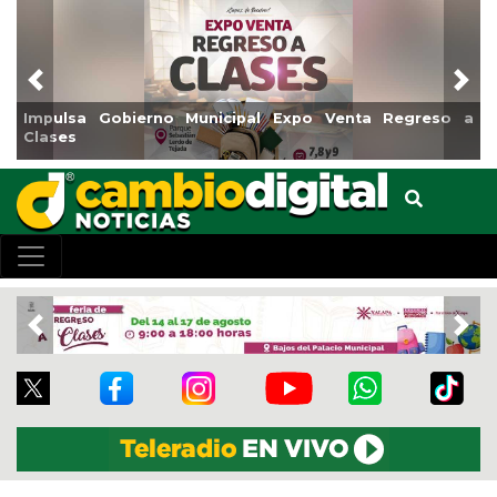
Previous
Nex
Venta Regreso a
Reabrirá Coatzacoalcos la Alberca Semio
Centro
Previous
Nex