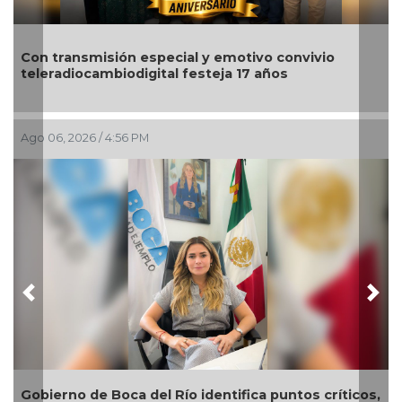
Nahle encabeza en Poza Rica entrega 
 convivio
para impulsar el emprendimiento y bien
ños
región norte
Ago 06, 2026 / 2:08 PM
Previous
Nex
puntos críticos,