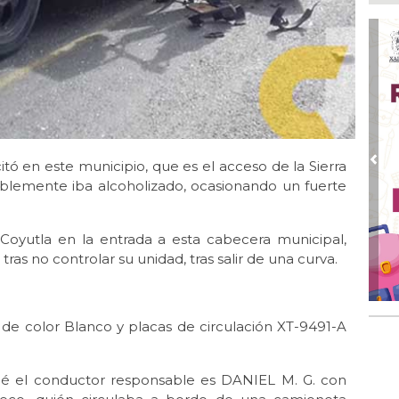
no 
Ago
Se
del
Ago
🤑
ag
Ago
itó en este municipio, que es el acceso de la Sierra
Pre
Fil
lemente iba alcoholizado, ocasionando un fuerte
Ago
Hac
 Coyutla en la entrada a esta cabecera municipal,
tras no controlar su unidad, tras salir de una curva.
Ago
Mu
reh
de color Blanco y placas de circulación XT-9491-A
qué el conductor responsable es DANIEL M. G. con