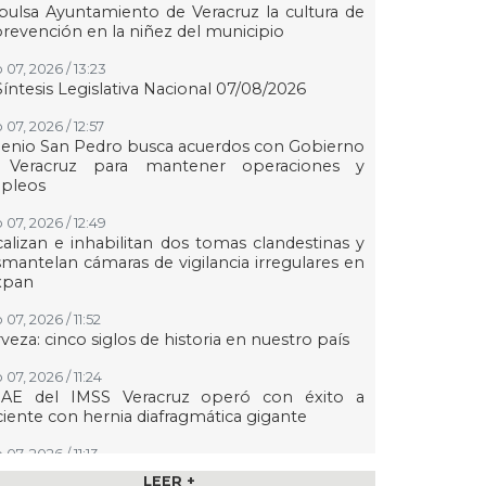
ulsa Ayuntamiento de Veracruz la cultura de
prevención en la niñez del municipio
 07, 2026 / 13:23
Síntesis Legislativa Nacional 07/08/2026
07, 2026 / 12:57
enio San Pedro busca acuerdos con Gobierno
 Veracruz para mantener operaciones y
pleos
 07, 2026 / 12:49
alizan e inhabilitan dos tomas clandestinas y
mantelan cámaras de vigilancia irregulares en
xpan
07, 2026 / 11:52
veza: cinco siglos de historia en nuestro país
07, 2026 / 11:24
AE del IMSS Veracruz operó con éxito a
iente con hernia diafragmática gigante
07, 2026 / 11:13
aldesa suplente de Ixhuatlán del Sureste dice
LEER +