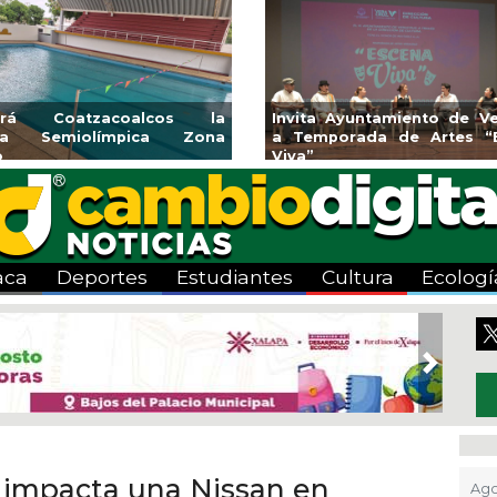
rniciones y banquetas para la
Emprendedores de 
onia El Mango en Pánuco
exponen en Mer
Bicentenario
aca
Deportes
Estudiantes
Cultura
Ecologí
Next
 e impacta una Nissan en
Ago