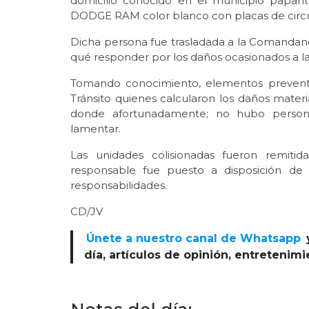
domicilio conocido en el municipio papan
DODGE RAM color blanco con placas de circu
Dicha persona fue trasladada a la Comandanci
qué responder por los daños ocasionados a la
Tomando conocimiento, elementos preventiv
Tránsito quienes calcularon los daños mater
donde afortunadamente; no hubo person
lamentar.
Las unidades colisionadas fueron remitid
responsable fue puesto a disposición de 
responsabilidades.
CD/JV
Únete a nuestro canal de Whatsapp
día, artículos de opinión, entretenim