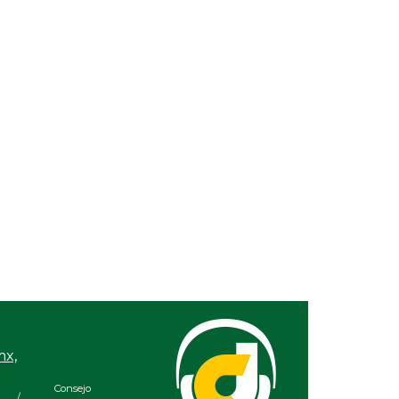
26 / 11:24 AM
l IMSS Veracruz
n éxito a paciente
ia diafragmática
mx,