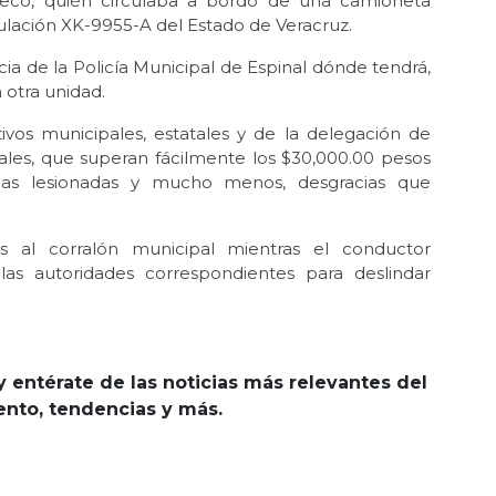
teco, quién circulaba a bordo de una camioneta
lación XK-9955-A del Estado de Veracruz.
a de la Policía Municipal de Espinal dónde tendrá,
 otra unidad.
os municipales, estatales y de la delegación de
iales, que superan fácilmente los $30,000.00 pesos
as lesionadas y mucho menos, desgracias que
as al corralón municipal mientras el conductor
las autoridades correspondientes para deslindar
y entérate de las noticias más relevantes del
iento, tendencias y más.