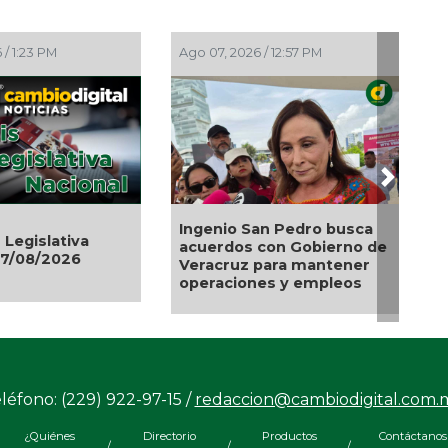
PM
Ago 07, 2026 / 11:52 AM
Ago 07, 20
Next
ilitan dos
UMAE de
Cerveza: cinco siglos de
as y
operó co
historia en nuestro país
maras de
con hern
ares en
gigante
léfono: (229) 922-97-15 /
redaccion@cambiodigital.com.