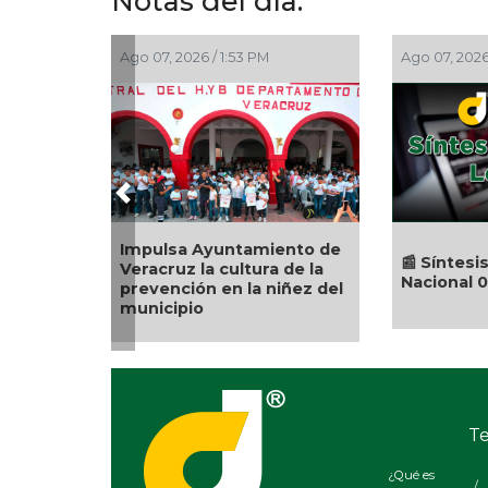
Notas del día:
Ago 07, 2026 / 12:57 PM
Ago 07, 2026 / 12:49 
Previous
Ingenio San Pedro busca
Localizan e inhab
acuerdos con Gobierno de
tomas clandestin
Veracruz para mantener
desmantelan cá
operaciones y empleos
vigilancia irregul
Tuxpan
Te