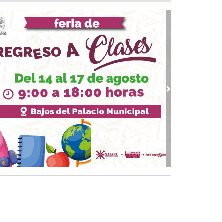
tener contacto con edil desaforado
 07, 2026 / 10:50
 le suman más homicidios a un peligroso
incuente en Papantla
 07, 2026 / 09:45
💸¿Cuál es el precio del dólar este 07 de
osto?
 07, 2026 / 09:38
vious
Next
osofía de Foucault
 07, 2026 / 09:34
ia una definición de “periodista”
 07, 2026 / 09:24
nicipio arrancará primera etapa de
abilitación en el boulevard 5 de febrero