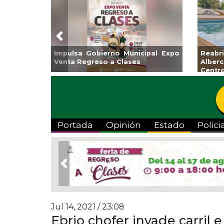
Previous
nto de Veracruz
Aplicará CMAS el Programa de
Gua
Artes “Escena
Tandeo durante agosto
col
Portada
Opinión
Estado
Polici
Previous
Jul 14, 2021 / 23:08
Ebrio chofer invade carril