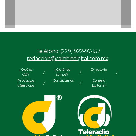
Teléfono: (229) 922-97-15 /
redaccion@cambiodigital.com.mx,
¿Qué es
¿Quiénes
Directorio
/
/
/
CD?
somos?
Productos
Contáctanos
Consejo
/
/
y Servicios
Editorial