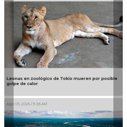
Gobierno in
en zoológico de Tokio mueren por posible
para conte
e calor
Sheinbau
2026 / 9:36 AM
Jul 29, 2026 /