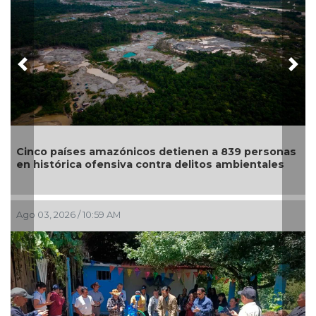
Previous
Nex
Santuario A
países amazónicos detienen a 839 personas
suspende ac
órica ofensiva contra delitos ambientales
zona de Ma
026 / 10:59 AM
Jul 28, 2026 /