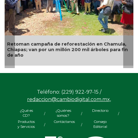
n campaña de reforestación en Chamula,
Alertan en
; van por un millón 200 mil árboles para fin
infectadas
Teléfono: (229) 922-97-15 /
redaccion@cambiodigital.com.mx,
¿Qué es
¿Quiénes
Directorio
/
/
/
CD?
somos?
Productos
Contáctanos
Consejo
/
/
y Servicios
Editorial