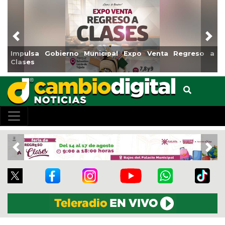
Previous
Nex
bierno Municipal Expo Venta Regreso a
Reabrirá Coatza
Centro
Previous
Nex