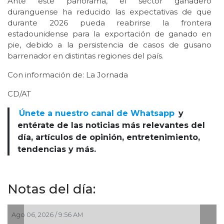
Ante este panorama, el sector ganadero
duranguense ha reducido las expectativas de que
durante 2026 pueda reabrirse la frontera
estadounidense para la exportación de ganado en
pie, debido a la persistencia de casos de gusano
barrenador en distintas regiones del país.
Con información de: La Jornada
CD/AT
Únete a nuestro canal de Whatsapp
y
entérate de las noticias más relevantes del
día, artículos de opinión, entretenimiento,
tendencias y más.
Notas del día:
2026 / 9:56 AM
Jul 30, 2026 /