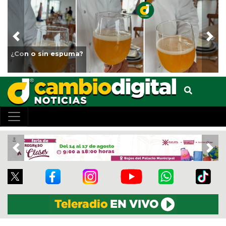
Previous
Nex
Fortalece Ayuntamiento de Veracruz el
animales del Parque Miguel Ángel de Q
Previous
Nex