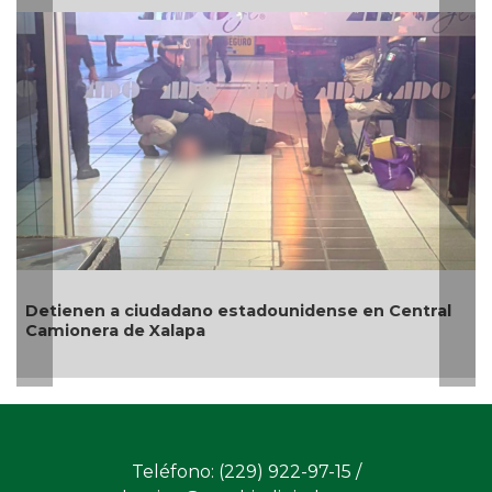
Revelan que Ángel Aguirre habría sol
ense en Central
desaparecer pruebas del caso Ayotz
su sobrino “estaba al tanto”
Teléfono: (229) 922-97-15 /