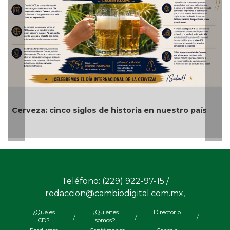
Alvarado cumple tres días sin luz ni internet; crece
el malestar ciudadano📹
Teléfono: (229) 922-97-15 /
redaccion@cambiodigital.com.mx,
¿Qué es
¿Quiénes
Directorio
/
/
/
CD?
somos?