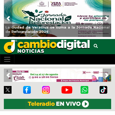
Previous
Nex
Impulsa Gobierno Municipal Expo Venta Regreso a
Clases
Previous
Nex