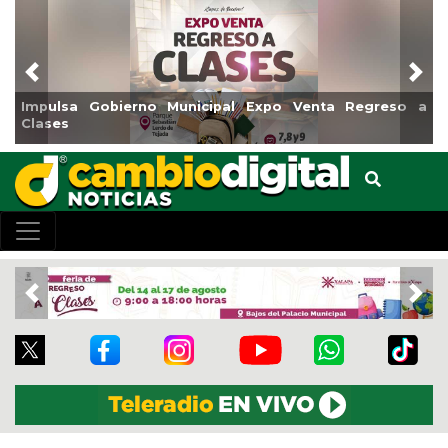
Previous
Nex
Reabrirá Coatzacoalcos la Alberca Semiolímpica Zona
Centro
Previous
Nex