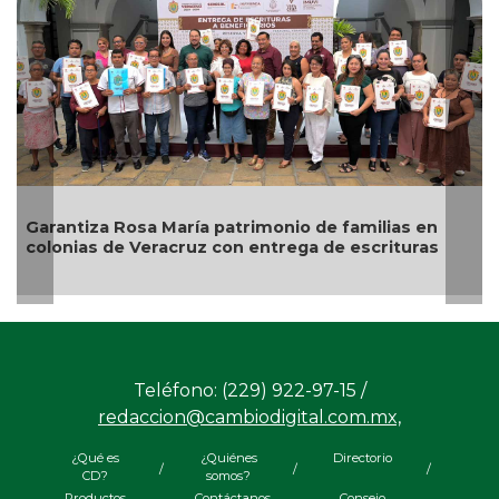
Descarta Nahle motivos políticos en desafuero de
alcaldes de MC
Teléfono: (229) 922-97-15 /
redaccion@cambiodigital.com.mx,
¿Qué es
¿Quiénes
Directorio
/
/
/
CD?
somos?
Productos
Contáctanos
Consejo