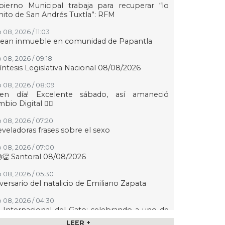
ierno Municipal trabaja para recuperar “lo
ito de San Andrés Tuxtla”: RFM
 08, 2026 / 11:03
tean inmueble en comunidad de Papantla
 08, 2026 / 09:18
íntesis Legislativa Nacional 08/08/2026
 08, 2026 / 08:09
uen día! Excelente sábado, así amaneció
bio Digital 👍🏻
 08, 2026 / 07:20
eveladoras frases sobre el sexo
 08, 2026 / 07:00
👏 Santoral 08/08/2026
 08, 2026 / 05:30
versario del natalicio de Emiliano Zapata
 08, 2026 / 04:30
 Internacional del Gato: celebrando a uno de
 animales de compañía más queridos
LEER +