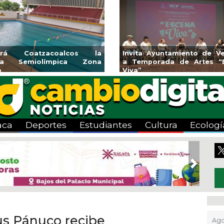
de Veracruz
Aplicará CMAS el Programa de
Guarnic
es “Escena
Tandeo durante agosto
colonia
aca
Deportes
Estudiantes
Cultura
Ecologí
Next
s Pánuco recibe
Ago