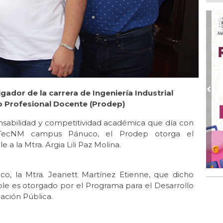
Ago
¡L
Man
Ma
Ago
En 
20 
Ago
tigador de la carrera de Ingeniería Industrial
Pre
San
lo Profesional Docente (Prodep)
de 
onsabilidad y competitividad académica que día con
Ago
el TecNM campus Pánuco, el Prodep otorga el
Al
a la Mtra. Argia Lili Paz Molina.
Bug
co, la Mtra. Jeanett Martínez Etienne, que dicho
le es otorgado por el Programa para el Desarrollo
ación Pública.