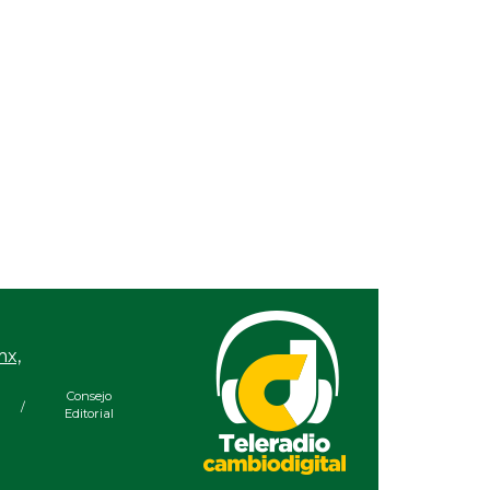
ante de la UV gana
Examen de ingreso a la
 la mayor
UNAM, con sesgos de
encia universitaria
género
temáticas del
o
mx,
Consejo
/
Editorial