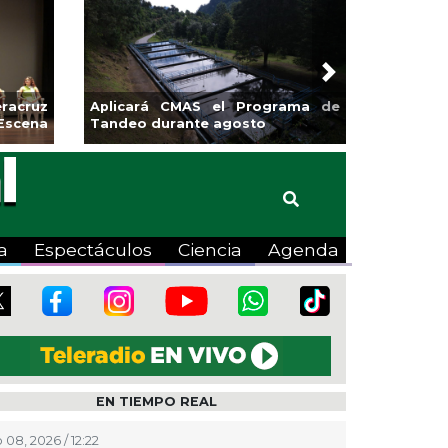
Next
iones y banquetas para la
Emprendedores de Xa
 El Mango en Pánuco
exponen en Merca
Bicentenario
a
Espectáculos
Ciencia
Agenda
EN TIEMPO REAL
 08, 2026 / 12:22