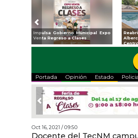
Previous
Reabrirá Coatzacoalcos la
Invita Ayuntamiento 
Alberca Semiolímpica Zona
a Temporada de Art
entro
Viva”
Portada
Opinión
Estado
Polici
Previous
Oct 16, 2021 / 09:50
Docente del TecNM campu