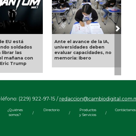
Next
nce de la IA,
Comienza el pago de la
Estudi
des deben
Beca Rita Cetina 2026:
oro en
pacidades, no
calendario por apellido del
compet
bero
3 al 14 de agosto
de ma
mund
léfono: (229) 922-97-15 /
redaccion@cambiodigital.com.
¿Quiénes
Directorio
Productos
Contáctanos
/
/
/
somos?
y Servicios