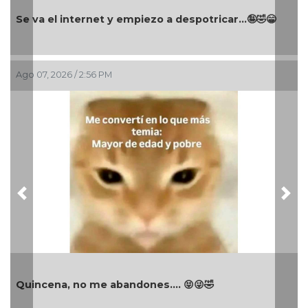
Se va el internet y empiezo a despotricar...🤪🤣😁
Ago 07, 2026 / 2:56 PM
Previous
Nex
Quincena, no me abandones.... 😝😜🤣