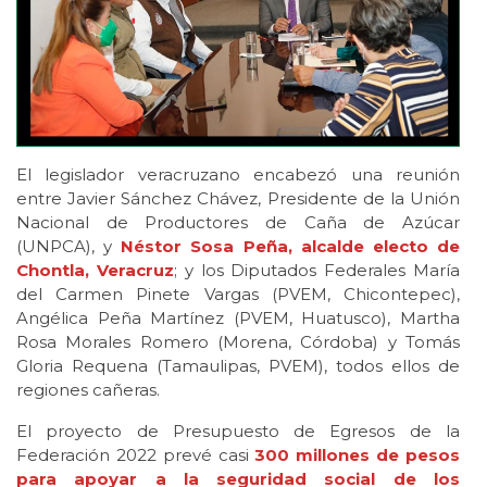
El legislador veracruzano encabezó una reunión
entre Javier Sánchez Chávez, Presidente de la Unión
Nacional de Productores de Caña de Azúcar
(UNPCA), y
Néstor Sosa Peña, alcalde electo de
Chontla, Veracruz
; y los Diputados Federales María
del Carmen Pinete Vargas (PVEM, Chicontepec),
Angélica Peña Martínez (PVEM, Huatusco), Martha
Rosa Morales Romero (Morena, Córdoba) y Tomás
Gloria Requena (Tamaulipas, PVEM), todos ellos de
regiones cañeras.
El proyecto de Presupuesto de Egresos de la
Federación 2022 prevé casi
300 millones de pesos
para apoyar a la seguridad social de los