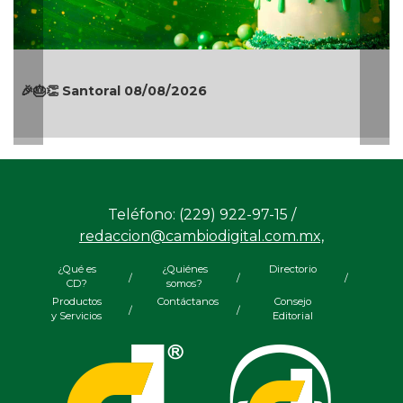
¡La fiesta comenzó! Coatzacoalc
Manuel Turizo y Nicho Hinojosa en
Mar 2026
Teléfono: (229) 922-97-15 /
redaccion@cambiodigital.com.mx,
¿Qué es
¿Quiénes
Directorio
/
/
/
CD?
somos?
Productos
Contáctanos
Consejo
/
/
y Servicios
Editorial