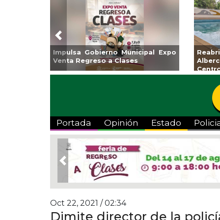
Previous
al Expo
Reabrirá Coatzacoalcos la
Invita A
Alberca Semiolímpica Zona
a Tempo
Centro
Viva”
Portada
Opinión
Estado
Polici
Previous
Oct 22, 2021 / 02:34
Dimite director de la policí