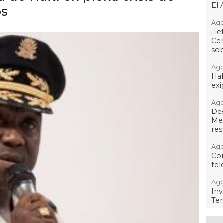
El 
os
Ago
¡T
Cen
so
Ago
Hab
exi
Ago
De
Me
res
Ago
Co
tel
Ago
Inv
Tem
Ago