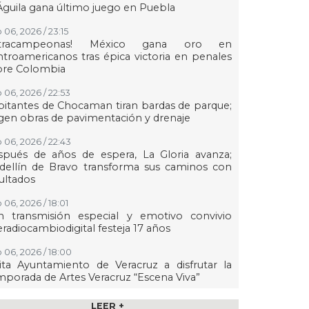
Águila gana último juego en Puebla
 06, 2026 / 23:15
etracampeonas! México gana oro en
troamericanos tras épica victoria en penales
bre Colombia
 06, 2026 / 22:53
itantes de Chocaman tiran bardas de parque;
gen obras de pavimentación y drenaje
 06, 2026 / 22:43
spués de años de espera, La Gloria avanza;
dellín de Bravo transforma sus caminos con
ultados
 06, 2026 / 18:01
n transmisión especial y emotivo convivio
eradiocambiodigital festeja 17 años
 06, 2026 / 18:00
ita Ayuntamiento de Veracruz a disfrutar la
porada de Artes Veracruz “Escena Viva”
 06, 2026 / 16:56
LEER +