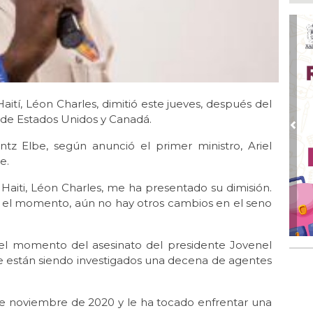
Go
crí
inf
Ago
Des
pre
Haití, Léon Charles, dimitió este jueves, después del
Ago
AD
 de Estados Unidos y Canadá.
gra
Pre
antz Elbe, según anunció el primer ministro, Ariel
Ago
e.
Gar
col
e Haiti, Léon Charles, me ha presentado su dimisión.
r el momento, aún no hay otros cambios en el seno
Ago
Nah
par
la 
n el momento del asesinato del presidente Jovenel
que están siendo investigados una decena de agentes
Ago
El 
y s
esde noviembre de 2020 y le ha tocado enfrentar una