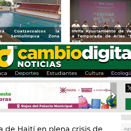
yuntamiento de Veracruz
Aplicará CMAS el Program
rada de Artes “Escena
Tandeo durante agosto
aca
Deportes
Estudiantes
Cultura
Ecologí
Next
a de Haití en plena crisis de
Ago