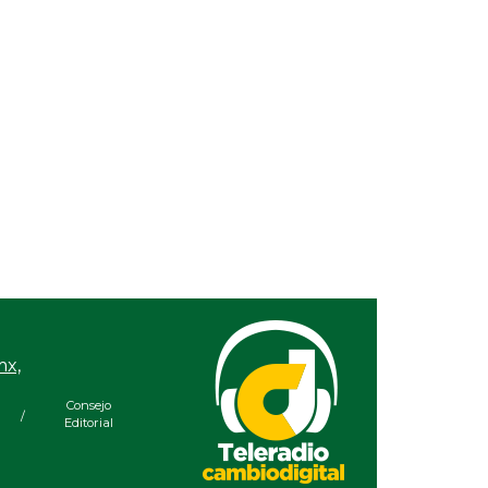
Una silla de ruedas, un
Nueva oferta educati
nuevo apoyo para Flor
impulsará la
Alondra: Pedro Miguel y
competitividad turísti
Sonia Marie responden a
de Veracruz
petición de familia
mx,
Consejo
/
Editorial