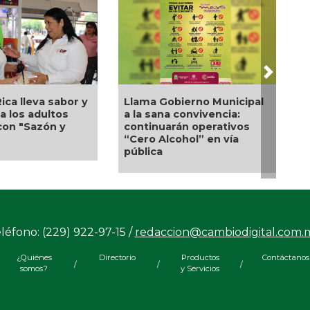
Next
ama Gobierno Municipal
La UNAM analiza sanción
a sana convivencia:
de hasta 20 millones de
ntinuarán operativos
pesos a Territorium Life
ro Alcohol” en vía
blica
léfono: (229) 922-97-15 /
redaccion@cambiodigital.com.
¿Quiénes
Directorio
Productos
Contáctanos
/
/
/
somos?
y Servicios