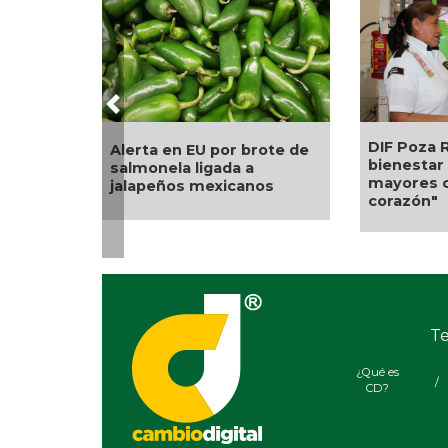
Previous
DIF Poza Rica lleva sabor y
Ll
U por brote de
bienestar a los adultos
a l
igada a
mayores con "Sazón y
co
mexicanos
corazón"
“Ce
pú
Te
¿Qué es
/
CD?