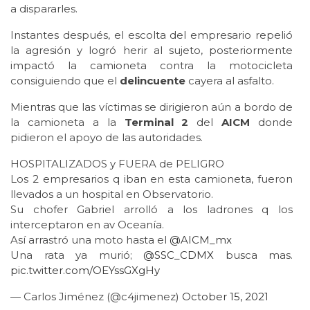
a dispararles.
Instantes después, el escolta del empresario repelió
la agresión y logró herir al sujeto, posteriormente
impactó la camioneta contra la motocicleta
consiguiendo que el
delincuente
cayera al asfalto.
Mientras que las víctimas se dirigieron aún a bordo de
la camioneta a la
Terminal 2
del
AICM
donde
pidieron el apoyo de las autoridades.
HOSPITALIZADOS y FUERA de PELIGRO
Los 2 empresarios q iban en esta camioneta, fueron
llevados a un hospital en Observatorio.
Su chofer Gabriel arrolló a los ladrones q los
interceptaron en av Oceanía.
Así arrastró una moto hasta el
@AICM_mx
Una rata ya murió;
@SSC_CDMX
busca mas.
pic.twitter.com/OEYssGXgHy
— Carlos Jiménez (@c4jimenez)
October 15, 2021