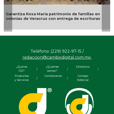
Descarta Nahle motivos políticos en desafuero de
alcaldes de MC
Teléfono: (229) 922-97-15 /
redaccion@cambiodigital.com.mx,
¿Qué es
¿Quiénes
Directorio
/
/
/
CD?
somos?
Productos
Contáctanos
Consejo
/
/
y Servicios
Editorial