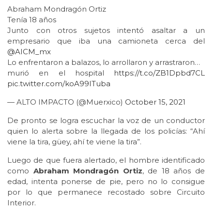
Abraham Mondragón Ortiz
Tenía 18 años
Junto con otros sujetos intentó asaltar a un
empresario que iba una camioneta cerca del
@AICM_mx
Lo enfrentaron a balazos, lo arrollaron y arrastraron…
murió en el hospital
https://t.co/ZB1Dpbd7CL
pic.twitter.com/koA99ITuba
— ALTO IMPACTO (@Muerxico)
October 15, 2021
De pronto se logra escuchar la voz de un conductor
quien lo alerta sobre la llegada de los policías: “Ahí
viene la tira, güey, ahí te viene la tira”.
Luego de que fuera alertado, el hombre identificado
como
Abraham Mondragón Ortiz
, de 18 años de
edad, intenta ponerse de pie, pero no lo consigue
por lo que permanece recostado sobre Circuito
Interior.