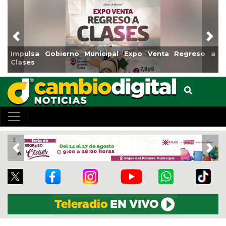
Previous
Nex
so a
Reabrirá Coatzacoalcos la Alberca Semiolímpica Zon
Centro
Previous
Nex