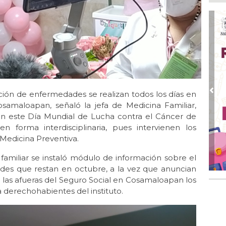
Boc
Ago
Lo
ame
Ago
La
Nac
ión de enfermedades se realizan todos los días en
Ago
Pre
¿C
osamaloapan, señaló la jefa de Medicina Familiar,
n este Día Mundial de Lucha contra el Cáncer de
Ago
 forma interdisciplinaria, pues intervienen los
Con
 Medicina Preventiva.
Ago
Re
familiar se instaló módulo de información sobre el
en 
ades que restan en octubre, a la vez que anuncian
 las afueras del Seguro Social en Cosamaloapan los
Ago
a derechohabientes del instituto.
Cer