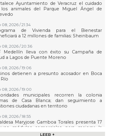
talece Ayuntamiento de Veracruz el cuidado
 los animales del Parque Miguel Ángel de
evedo
 08, 2026 / 21:34
ograma de Vivienda para el Bienestar
eficiará a 12 millones de familias: Sheinbaum
 08, 2026 / 20:36
F Medellín lleva con éxito su Campaña de
lud a Lagos de Puente Moreno
 08, 2026 / 19:06
cinos detienen a presunto acosador en Boca
 Río
 08, 2026 / 19:00
toridades municipales recorren la colonia
mas de Casa Blanca; dan seguimiento a
tiones ciudadanas en territorio
 08, 2026 / 18:55
aldesa Maryjose Gamboa Torales presenta 17
evos módulos comerciales para mejorar la
gen de las playas e impulsar la economía de
LEER +