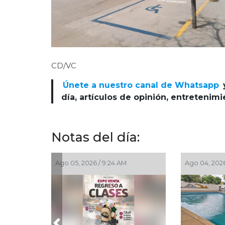
CD/VC
Únete a nuestro canal de Whatsapp
día, artículos de opinión, entretenim
Notas del día:
, 2026 / 4:41 PM
Ago 03, 2026 / 7:59 PM