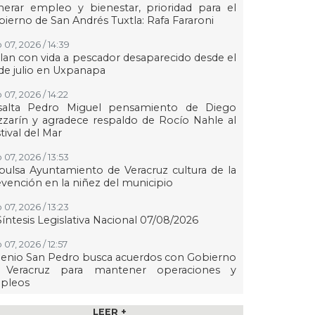
erar empleo y bienestar, prioridad para el
ierno de San Andrés Tuxtla: Rafa Fararoni
 07, 2026 / 14:39
lan con vida a pescador desaparecido desde el
de julio en Uxpanapa
 07, 2026 / 14:22
salta Pedro Miguel pensamiento de Diego
zarín y agradece respaldo de Rocío Nahle al
tival del Mar
 07, 2026 / 13:53
ulsa Ayuntamiento de Veracruz cultura de la
vención en la niñez del municipio
 07, 2026 / 13:23
Síntesis Legislativa Nacional 07/08/2026
07, 2026 / 12:57
enio San Pedro busca acuerdos con Gobierno
 Veracruz para mantener operaciones y
pleos
 07, 2026 / 12:49
LEER +