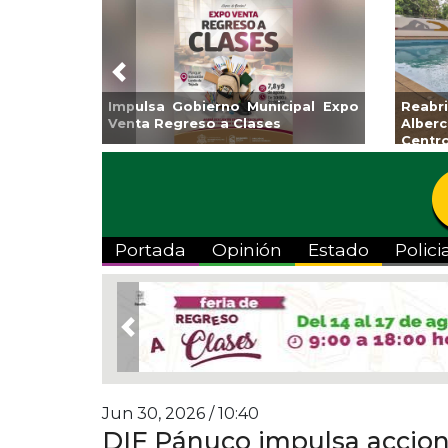
Previous
MAS el Programa de
Guarniciones y banquetas para la
ante agosto
colonia El Mango en Pánuco
Portada
Opinión
Estado
Polici
Previous
Jun 30, 2026 / 10:40
DIF Pánuco impulsa accio