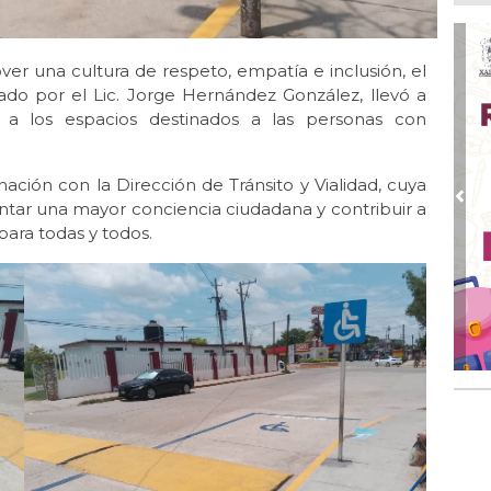
Loc
des
Tu
r una cultura de respeto, empatía e inclusión, el
Ago 
do por el Lic. Jorge Hernández González, llevó a
Cer
 a los espacios destinados a las personas con
Ago 
UM
pac
nación con la Dirección de Tránsito y Vialidad, cuya
Pre
tar una mayor conciencia ciudadana y contribuir a
Ago 
ara todas y todos.
Alc
no 
Ago
Se
del
Ago
🤑
ag