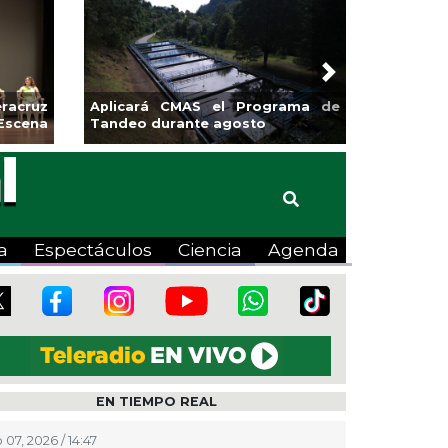
Next
 impulsa la
Continúa Coatza Vive el Verano
la Copa Coyote
2026 con cine, actividades
lúdicas y expo
a
Espectáculos
Ciencia
Agenda
EN TIEMPO REAL
 07, 2026 / 14:47