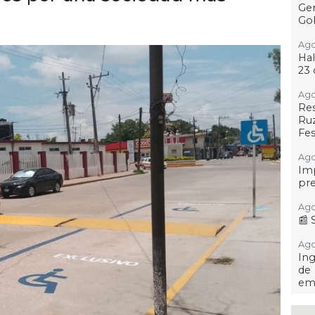
Gen
Gob
Ago
Hal
23 
Ago
Re
Ruz
Fes
Ago
Imp
pre
Ago
📰 
Ago 
Ing
de
em
Ago