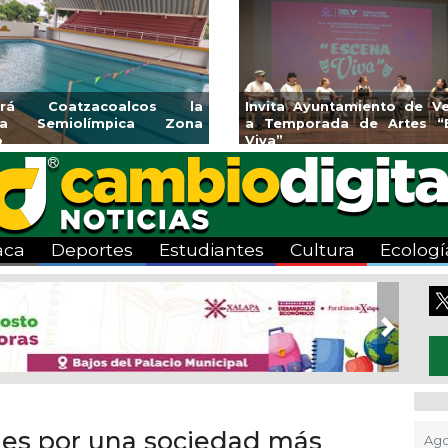
Emprendedores de Xalapa
Coatzacoalcos
exponen en Mercadito
halterofilia con 
Bicentenario
2026
aca
Deportes
Estudiantes
Cultura
Ecologí
Next
nes por una sociedad más
Ago