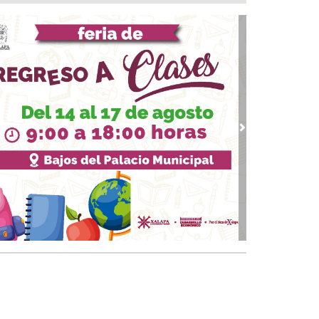
alizan e inhabilitan dos tomas clandestinas y
mantelan cámaras de vigilancia irregulares en
xpan
07, 2026 / 11:52
veza: cinco siglos de historia en nuestro país
07, 2026 / 11:24
AE del IMSS Veracruz operó con éxito a
iente con hernia diafragmática gigante
vious
Next
07, 2026 / 11:13
aldesa suplente de Ixhuatlán del Sureste dice
tener contacto con edil desaforado
 07, 2026 / 10:50
 le suman más homicidios a un peligroso
incuente en Papantla
 07, 2026 / 09:45
💸¿Cuál es el precio del dólar este 07 de
osto?