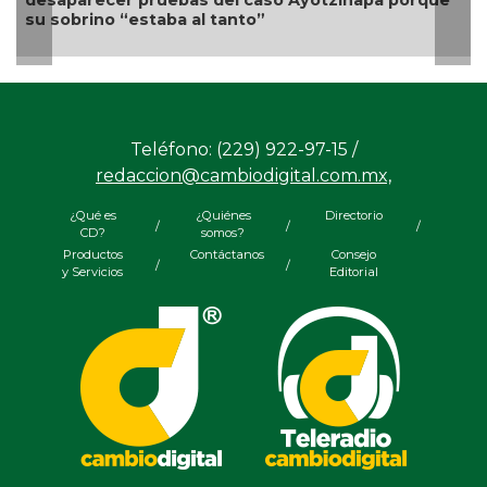
recer pruebas del caso Ayotzinapa porque
para sacrifi
ino “estaba al tanto”
Teléfono: (229) 922-97-15 /
redaccion@cambiodigital.com.mx,
¿Qué es
¿Quiénes
Directorio
/
/
/
CD?
somos?
Productos
Contáctanos
Consejo
/
/
y Servicios
Editorial