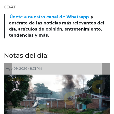
CD/AT
Únete a nuestro canal de Whatsapp
y
entérate de las noticias más relevantes del
día, artículos de opinión, entretenimiento,
tendencias y más.
Notas del día:
026 / 8:31 PM
Ago 09, 2026 /