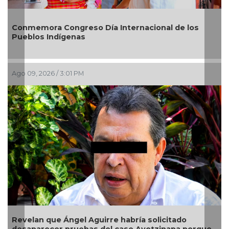
ora Congreso Día Internacional de los
Rosa María
s Indígenas
20 mil árb
026 / 3:01 PM
Ago 09, 2026 
 que Ángel Aguirre habría solicitado
Gusano bar