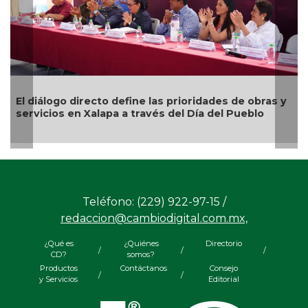
ioridades de obras y
Todo listo en Coatzacoalcos para e
l Día del Pueblo
Festival del Mar 2026
Teléfono: (229) 922-97-15 /
redaccion@cambiodigital.com.mx,
¿Qué es
¿Quiénes
Directorio
/
/
/
CD?
somos?
Productos
Contáctanos
Consejo
/
/
y Servicios
Editorial