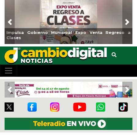
Previous
Nex
xpo Venta Regreso a
Reabrirá Coatzacoalcos la Alberca 
Centro
Previous
Nex